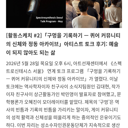
[
활동스케치 #2]「구멍을 기록하기 — 퀴어 커뮤니티
의 신체와 정동 아카이브」아티스트 토크 후기: 예술
이 되지 않아도 되는 삶
2026년 5월 28일 목요일 오후 6시, 아트선재센터에서 《스펙
트로신테시스 서울》 연계 토크 프로그램 「구멍을 기록하기
— 퀴어 커뮤니티의 신체와 정동 아카이브」가 열렸다. 이날
토크에는 역사학자이자 친구사이 소식지팀원인 김대현, 작가
이자 친구사이 상근활동가인 박민영이 발표자로 참여했고, 문
학평론가 오혜진이 모더레이터를 맡았다. 제목의 ‘구멍’은 역
사의 빈틈과 기록의 빈틈을 가리키는 말이자, 게이 커뮤니티
의 성적 활력과 신체성을 떠올리게 하는 중의적인 은유이기도
하다. 이번 자리는 성소수자인권운동단체가 지속적으로 생산