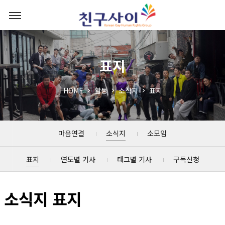
표지
HOME
활동
소식지
표지
마음연결
소식지
소모임
표지
연도별 기사
태그별 기사
구독신청
소식지 표지