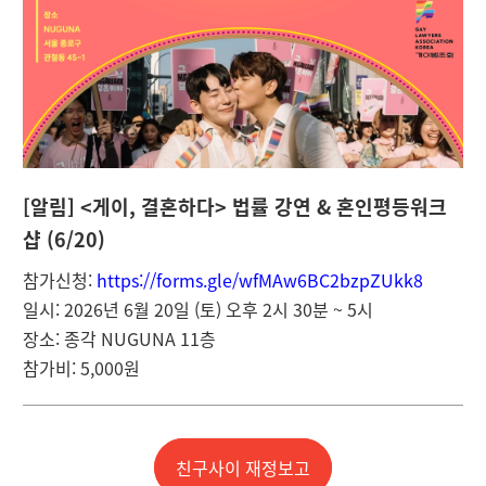
[
알림] <게이, 결혼하다> 법률 강연 & 혼인평등워크
샵 (6/20)
참가신청:
https://forms.gle/wfMAw6BC2bzpZUkk8
일시: 2026년 6월 20일 (토) 오후 2시 30분 ~ 5시
장소: 종각 NUGUNA 11층
참가비: 5,000원
친구사이 재정보고