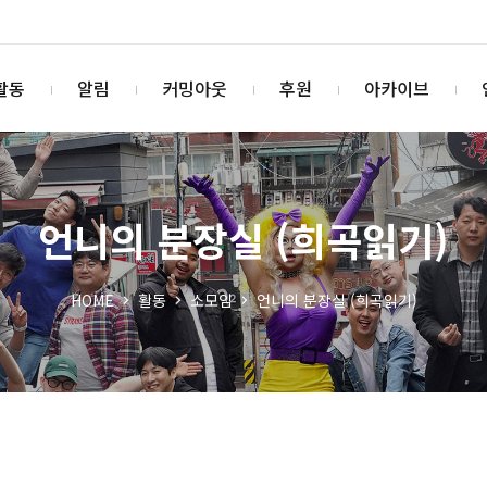
활동
알림
커밍아웃
후원
아카이브
언니의 분장실 (희곡읽기)
HOME
활동
소모임
언니의 분장실 (희곡읽기)