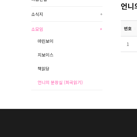
언니의
소식지
+
번호
소모임
+
마린보이
1
지보이스
책읽당
언니의 분장실 (희곡읽기)