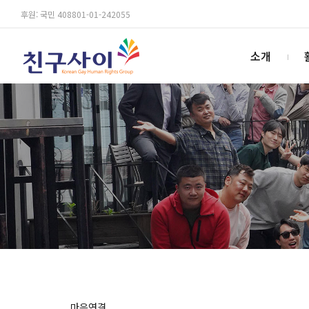
후원: 국민 408801-01-242055
소개
마음연결