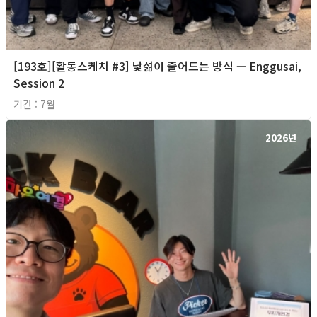
[193호][활동스케치 #3] 낯섦이 줄어드는 방식 — Enggusai,
Session 2
기간 : 7월
2026년