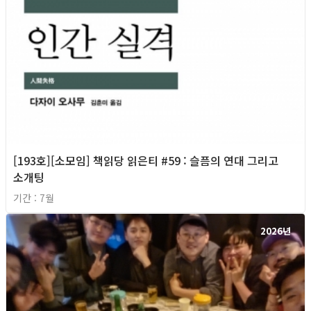
[193호][소모임] 책읽당 읽은티 #59 : 슬픔의 연대 그리고
소개팅
기간 : 7월
2026년