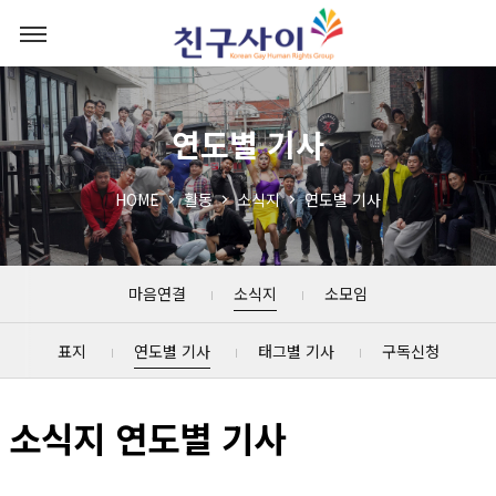
연도별 기사
HOME
활동
소식지
연도별 기사
마음연결
소식지
소모임
표지
연도별 기사
태그별 기사
구독신청
소식지 연도별 기사