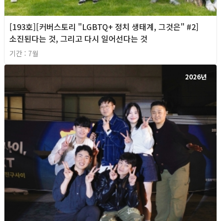
[193호][커버스토리 "LGBTQ+ 정치 생태계, 그것은" #2]
소진된다는 것, 그리고 다시 일어선다는 것
기간 : 7월
2026년