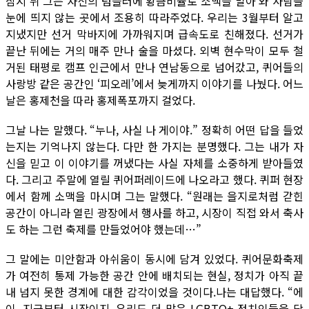
잠시 뒤 그는 자신의 텀블러에 황금비율로 소맥을 말아 와 사람들
눈에 띄지 않는 곳에서 조용히 따라주었다. 우리는 3월부터 알고
지냈지만 선거 막바지에 가까워지며 급속도로 친해졌다. 선거가
끝난 뒤에는 거의 매주 만나 술을 마셨다. 외벽 현수막이 모두 철
거된 태평로 캠프 인근에서 만나 연남동으로 넘어갔고, 퀴어들의
사랑방 같은 공간인 ‘피오레’에서 늦게까지 이야기를 나눴다. 어느
날은 홍제천을 따라 홍제폭포까지 걸었다.
그날 나는 말했다. “누나, 사실 나 게이야.” 정확히 어떤 답을 들었
는지는 기억나지 않는다. 다만 한 가지는 분명했다. 그는 내가 자
신을 믿고 이 이야기를 꺼냈다는 사실 자체를 소중하게 받아들였
다. 그리고 주말에 열릴 퀴어퍼레이드에 나오라고 했다. 퀴퍼 현장
에서 함께 소맥을 마시며 그는 말했다. “원래는 을지로처럼 갇힌
공간이 아니라 열린 광장에서 행사를 하고, 시장이 직접 와서 축사
도 하는 그런 축제를 만들었어야 했는데…”
그 말에는 미안함과 아쉬움이 동시에 담겨 있었다. 퀴어문화축제
가 여전히 통제 가능한 공간 안에 배치되는 현실, 정치가 아직 끝
내 넘지 못한 경계에 대한 감각이었을 것이다.나는 대답했다. “에
이, 지금부터 시작이지. 우리도 더 많은 LGBTQ+ 정치인들을 당