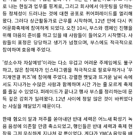
로 나는 현실과 업무를 핑계로, 그리고 회사에서 아웃팅을 당하는
등 정체성이 드러나는 것에 대한 공포로 퀴어퍼레이드를 멀리해
왔다. 그러다 상근활동가로 근무를 시작하며, 12년 만에 다시 퀴
어문화축제에 참여하게 되었다. 오전 10시, 부스와 캠페인 진행을
위해 마음의 준비를 하고 있을 때 사람들이 들어오기 시작했다. 사
람들의 표정은 당당하고 생기가 넘쳤으며, 부스에도 적극적으로
참여하며 호응해 주었다.
'성소수자 자살예방'이라는 다소 무겁고 어려운 주제임에도 불구
하고, 많은 참여자가 인스타그램을 적극적으로 팔로우하거나 '무
지개연결 퀴즈'에 참여해 주었다. 강렬한 햇빛과 뜨거운 날씨 속에
서도 지나가는 수많은 사람과 함께하며 시간 가는 줄 모르게 축제
를 즐길 수 있었다. 퍼레이드가 끝나고 행사 부스를 정리하는데 문
득 깊은 감회가 밀려왔다. 12년 사이에 정말 많은 것이 바뀌었다
는 사실을 깨달았기 때문이다.
한때 혐오의 말과 저주를 쏟아내던 반대 세력은 어느새 확성기 녹
음 음성에 의존할 만큼 축소되었고, 행인들은 반대 세력과 축제 현
장을 그저 무심하게 지나쳐 갈 뿐이었다. 게다가 YMCA 음악을 배