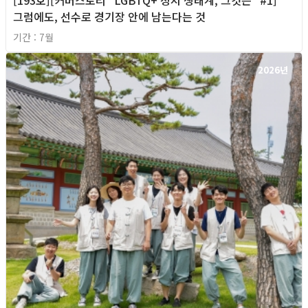
[193호][커버스토리 "LGBTQ+ 정치 생태계, 그것은" #1]
그럼에도, 선수로 경기장 안에 남는다는 것
기간 : 7월
2026년