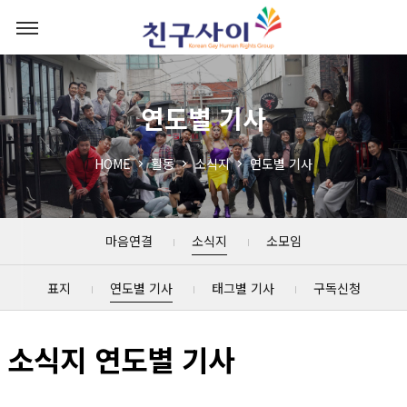
연도별 기사
HOME
활동
소식지
연도별 기사
마음연결
소식지
소모임
표지
연도별 기사
태그별 기사
구독신청
소식지 연도별 기사