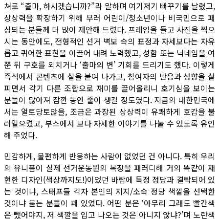
쳐로 “출마, 하시겠습니까?”라 말하며 여기저기 뻐꾸기를 날렸고,
상상력을 확장하기 위해 부러 어린이/청소년이나 비국민으로 패
싱되는 분들께 더 많이 제안해 드렸다. 프레임을 들고 사진을 찍으
시는 동안에도, 전형적인 선거 벽보 속의 표정과 자세보다는 자유
롭고 퀴어한 표현을 이끌어 내려 노력했고, 성함 또는 닉네임을 여
쭌 뒤 구호를 외치거나 ‘출마의 변’ 기회를 드리기도 했다. 이렇게
즉석에서 콘텐츠에 살을 붙여 나가고, 참여자의 반응과 성향을 살
피면서 각기 다른 조합으로 재미를 끌어올리니 호기심을 보이는
분들이 많아져 잠깐 동안 줄이 생길 정도였다. 지금의 대한민국에
서는 얼토당토않을, 조금은 과장된 상상력이 유쾌하게 호감을 불
러일으켰고, 부스에서 보다 자세한 이야기를 나눌 수 있도록 유인
해 주었다.
민감하게, 불편하게 반응하는 사람이 없었던 건 아니다. 특히 우리
의 유니폼이 실제 선거운동원의 복장을 패러디해 거의 똑같이 재
현한 디자인(색상까지도!)이었던 바람에 특정 정당과 결탁되어 있
는 것이냐, 스태프들 각자 본인의 지지/소속 정당 색깔을 선택한
것이냐 묻는 분들이 꽤 있었다. 어떤 분은 ‘아무리 그래도 빨간색
은 뺐어야지, 저 색깔을 입고 나오는 것은 아니지 않냐?’며 노란색