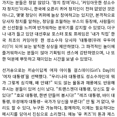
가지는 분들은 정말 많았다. ‘정치 참여’라니, ‘커밍아웃한 성소수
자 정치인’이라니, 한국에 오픈리 퀴어 정치인이 전혀 없었던 것은
아니고, 몇몇 정당이 퀴퍼에 늘상 참여하고는 있지만, 본격적으로
당사자 정치를 말하는, 정당을 초월하는 부스의 등장에, 사람들이
큰 신선함을 느끼며 반가워하는 분위기를 감지할 수 있었다. 더구
나 내가 들고 있던 대선후보 포스터 포토 프레임은 ‘내가 직접’ 한
국 최초의 커밍아웃 한 성소수자 당사자 ‘대통령(무려 우두머
리!)’이 되어 보는 발칙한 상상을 제안하였다. 그 파격적인 놀이에
즐거워하시는 분들이 많아 기획팀의 센스에 감탄하였으며, 나 또
한 덕분에 뿌듯하고 재미있는 시간을 보낼 수 있었다.
선거송으로는 끼순이답게 여자 아이돌 걸스데이(Girl’s Day)의
‘여자 대통령’을 선택했다. “우리나라 대통령도 성소수자인데 뭐
가 그렇게 심각해, 왜 안돼?” 되도 않는 율동과 재롱에도 반응해
주시는 분들이 있어 신이 났다. “트랜스젠더 대통령, 당신도 할 수
있다!” “호모 대통령, 한번 만들어 봅시다!” “레즈 대통령, 바이 대
통령, 무성애자 대통령~ 국가가 당신을 부른다!” 안 될 거 없다, 우
리도 할 수 있다, 누구든 가능하다, 함께하자, 이제는 필요하다는
메시지를 담아서 진심으로 소리쳤다. 예능 ‘유 퀴즈’의 톤과 제스