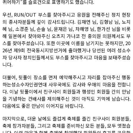
퀴어하기”를 슬로건으로 표명하기도 했습니다.
우선, RUN/OUT 부스를 찾아주시고 응원을 전해주신 정치 현장
의 종사자분들께 깊이 감사드립니다. 김재연 님, 김형남 님, 노치
혜 님, 소경준 님, 손솔 님, 윤재은 님, 차해영 님, 한가선 님을 비롯
해 일본에서 찾아와주신 오츠지 가나코 전 중의원 의원께서도 부
스를 찾아주셨습니다. 또한 이곳에 이름을 남기지는 못하지만, 20
26년 제9회 전국동시지방선거에 출마했거나 당선된 여러 성소수
자 당사자 정치인들께서도 부스를 찾아주시고 마음을 보태주셨습
니다.
더불어, 뒷풀이 장소를 먼저 예약해주시고 자리를 잡아주신 행동
하는성소수자인권연대 사무국에도 감사와 우애의 마음을 전합니
다. 이날 뒷풀이에서 친구사이 회원들과 행성인 회원들 간의 만남
을 기념하는 건배사를 제의해주신 것이 아직도 기억에 남습니다.
다음에도 좋은 만남이 이어지길 바랍니다.
마지막으로, 더운 날에도 즐겁게 축제를 즐긴 친구사이 회원분들,
축제 참가자분들, 그리고 축제를 준비하신 모든 분들, 모두 멋졌습
니다. 이런 마음과 함께 축제에 참여했던 회원들의 후기를 공유합