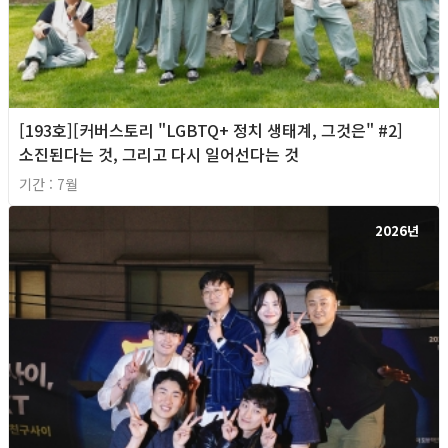
[193호][커버스토리 "LGBTQ+ 정치 생태계, 그것은" #2]
소진된다는 것, 그리고 다시 일어선다는 것
기간 : 7월
2026년