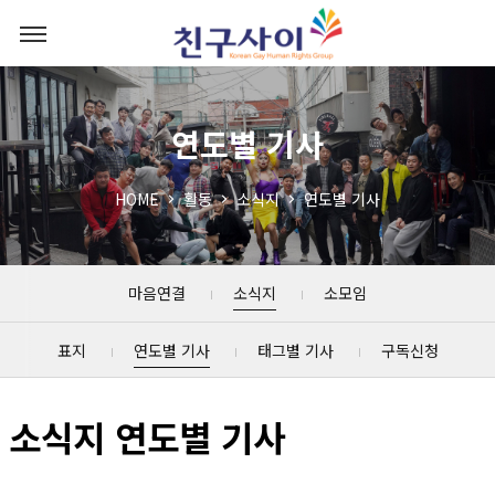
연도별 기사
HOME
활동
소식지
연도별 기사
마음연결
소식지
소모임
표지
연도별 기사
태그별 기사
구독신청
소식지 연도별 기사