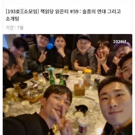
[193호][소모임] 책읽당 읽은티 #59 : 슬픔의 연대 그리고
소개팅
기간 : 7월
2026년