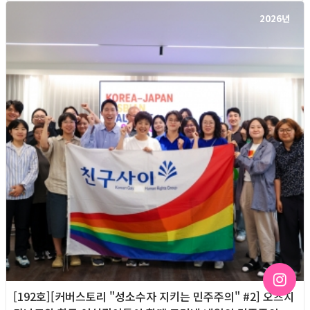
2026년
[192호][커버스토리 "성소수자 지키는 민주주의" #2] 오츠지