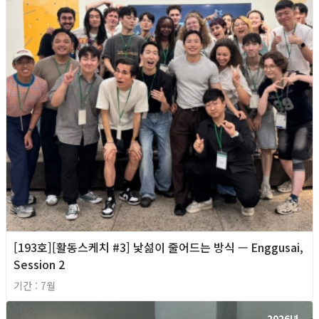
[193호][활동스케치 #3] 낯섦이 줄어드는 방식 — Enggusai,
Session 2
기간 : 7월
2026년