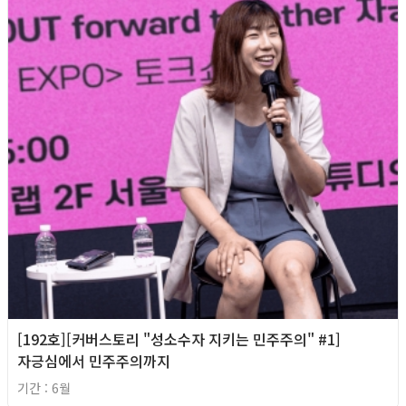
[192호][커버스토리 "성소수자 지키는 민주주의" #1]
자긍심에서 민주주의까지
기간 : 6월