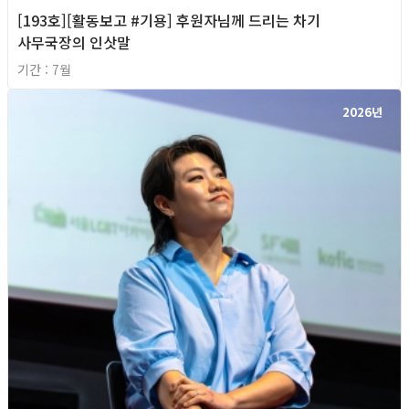
[193호][활동보고 #기용] 후원자님께 드리는 차기
사무국장의 인삿말
기간 : 7월
2026년