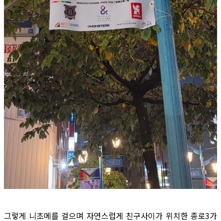
그렇게 니초메를 걸으며 자연스럽게 친구사이가 위치한 종로3가