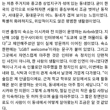
는 저층 주거지와 중고층 상업지구가 섞여 있는 동네였다. 굳이 한
국의 감각으로 비유하자면 서울의 중심부에서 조금 벗어난 동작
구, 서대문구, 동대문구의 어느 동네가 겹쳐 보이는 느낌이었다.
특별히 화려하지도, 위압적이지도 않은 평범한 생활권이었다.
이번 출장의 숙소는 이시카와 전 의원이 운영하는 Airbnb였다. 지
난해 10월 친구사이와의 인터뷰에서 “도쿄에 오면 머물러도 좋
다”고 제안해주셨던 말이 실제 방문까지 이어진 셈이었다. 숙소
한편에는 ‘LGBT welcome’이라는 문구가 붙어 있었다. 그리고
그곳에서 자연스럽게 마주한 것은 인터뷰 속 정치인의 단편적
인 사진이 아니라, 한 사람의 생활이었다. 이런 인연이 아니었다면
책이나 기사 속 인물로만 마주했을 한 정치인의 삶이, 이번에는 동
네와 집, 식탁과 이웃의 관계 속에서 날것에 가깝게 다가왔다. “이
술집은 제 단골집이에요. 근처 학교 학부모 모임에서도 오래 활동
해온 분이 운영하는 곳이라, 동네에서는 아주 힘이 세답니다.” 이
시카와 전 의원이 그렇게 소개하자, 철길 인근의 작은 술집 사장님
은 익숙하다는 듯 허허 웃으며 술을 따라주었다. 그 짧은 장면만으
로도 이 사람이 이 동네에서 어떻게 살아왔는지 조금은 알 것 같았
다.