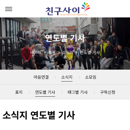
연도별 기사
HOME
활동
소식지
연도별 기사
마음연결
소식지
소모임
표지
연도별 기사
태그별 기사
구독신청
소식지 연도별 기사