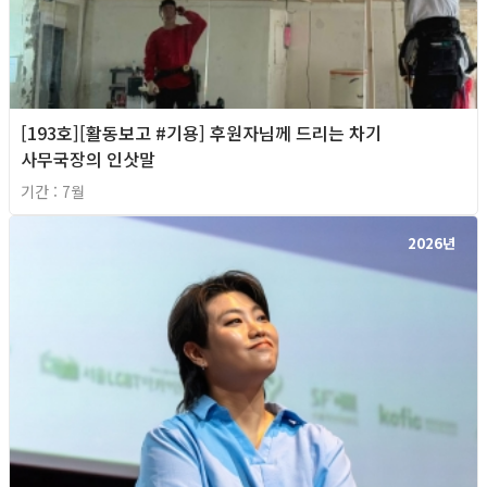
[193호][활동보고 #기용] 후원자님께 드리는 차기
사무국장의 인삿말
기간 : 7월
2026년