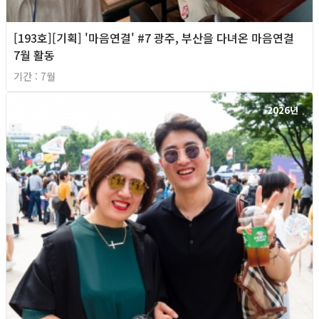
[193호][기획] '마음연결' #7 광주, 부산을 다녀온 마음연결
7월 활동
기간 : 7월
2026년