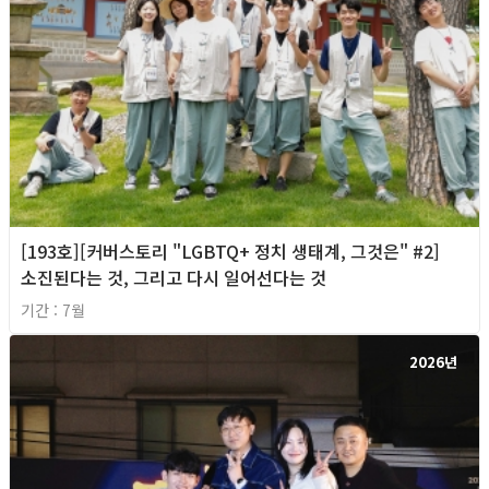
[193호][커버스토리 "LGBTQ+ 정치 생태계, 그것은" #2]
소진된다는 것, 그리고 다시 일어선다는 것
기간 : 7월
2026년