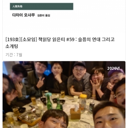
[193호][소모임] 책읽당 읽은티 #59 : 슬픔의 연대 그리고
소개팅
기간 : 7월
2026년