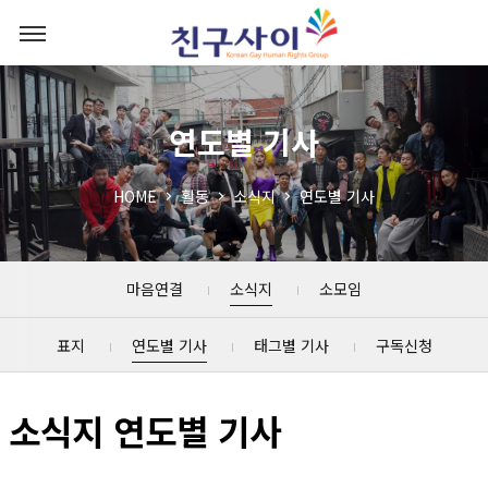
연도별 기사
HOME
활동
소식지
연도별 기사
마음연결
소식지
소모임
표지
연도별 기사
태그별 기사
구독신청
소식지 연도별 기사