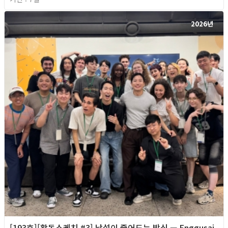
2026년
[193호][활동스케치 #3] 낯섦이 줄어드는 방식 — Enggusai,