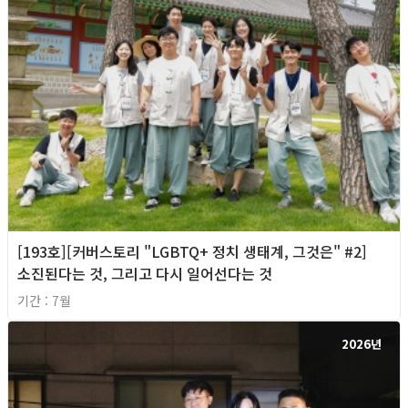
[193호][커버스토리 "LGBTQ+ 정치 생태계, 그것은" #2]
소진된다는 것, 그리고 다시 일어선다는 것
기간 : 7월
2026년