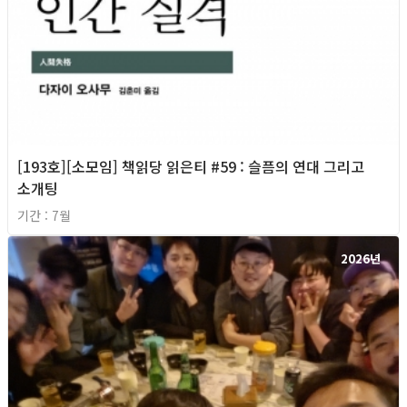
[193호][소모임] 책읽당 읽은티 #59 : 슬픔의 연대 그리고
소개팅
기간 : 7월
2026년