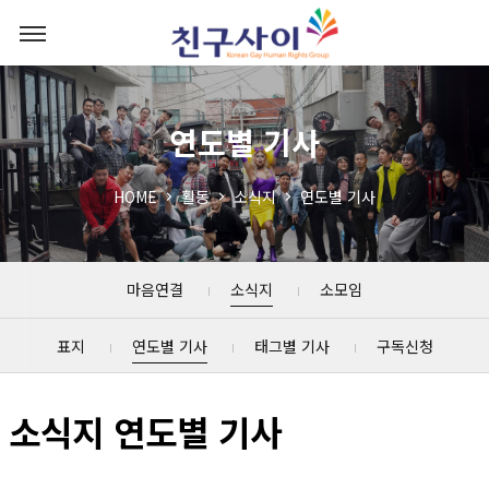
연도별 기사
HOME
활동
소식지
연도별 기사
마음연결
소식지
소모임
표지
연도별 기사
태그별 기사
구독신청
소식지 연도별 기사