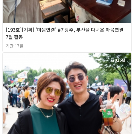
[193호][기획] '마음연결' #7 광주, 부산을 다녀온 마음연결
7월 활동
기간 : 7월
2026년