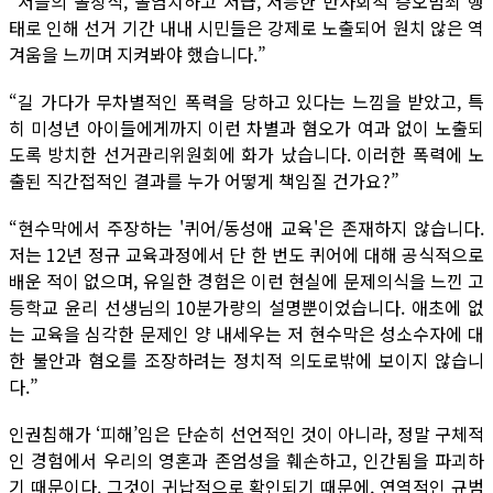
“저들의 몰상식, 몰염치하고 저급, 저능한 반사회적 증오범죄 행
태로 인해 선거 기간 내내 시민들은 강제로 노출되어 원치 않은 역
겨움을 느끼며 지켜봐야 했습니다.”
“길 가다가 무차별적인 폭력을 당하고 있다는 느낌을 받았고, 특
히 미성년 아이들에게까지 이런 차별과 혐오가 여과 없이 노출되
도록 방치한 선거관리위원회에 화가 났습니다. 이러한 폭력에 노
출된 직간접적인 결과를 누가 어떻게 책임질 건가요?”
“현수막에서 주장하는 '퀴어/동성애 교육'은 존재하지 않습니다.
저는 12년 정규 교육과정에서 단 한 번도 퀴어에 대해 공식적으로
배운 적이 없으며, 유일한 경험은 이런 현실에 문제의식을 느낀 고
등학교 윤리 선생님의 10분가량의 설명뿐이었습니다. 애초에 없
는 교육을 심각한 문제인 양 내세우는 저 현수막은 성소수자에 대
한 불안과 혐오를 조장하려는 정치적 의도로밖에 보이지 않습니
다.”
인권침해가 ‘피해’임은 단순히 선언적인 것이 아니라, 정말 구체적
인 경험에서 우리의 영혼과 존엄성을 훼손하고, 인간됨을 파괴하
기 때문이다. 그것이 귀납적으로 확인되기 때문에, 연역적인 규범