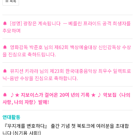
목록
[성명] 광장은 계속됩니다 — 베를린 프라이드 공격 희생자를
추모하며
영화감독 박준호 님의 제62회 백상예술대상 신인감독상 수상
을 진심으로 축하드립니다.
뮤지션 키라라 님의 제23회 한국대중음악상 최우수 일렉트로
닉–음반 수상을 진심으로 축하합니다.
♪★ 지보이스가 걸어온 20여 년의 기록 ★ ♪ 악보집〈나의
사랑, 나의 자랑〉발매!
연대활동
『무지개를 변호하다』 출간 기념 첫 북토크에 여러분을 초대합
니다 (심기용 사회!)