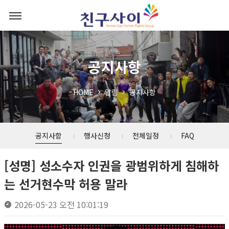
공지사항
HOME
알림
공지사항
공지사항
행사신청
전체일정
FAQ
[성명] 성소수자 인권을 광범위하게 침해하
는 선거현수막 허용 말라
2026-05-23 오전 10:01:19