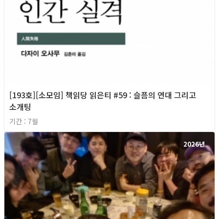
[193호][소모임] 책읽당 읽은티 #59 : 슬픔의 연대 그리고
소개팅
기간 : 7월
2026년