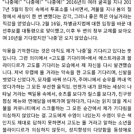
“나중에!” “나중에!” “나중에!” 2016년의 여러 굴곡을 지나 201
7년 5월의 장미 속에서 투표소를 나서면서, 겨울을 지나 봄의 절
정에서 세상이 한 번 변했다는 감각, 그러나 좋은 쪽은 아닐거라는
직감을 얻었습니다. 2월 16일, 차별금지법에 대한 입장을 바꾼 대
선후보를 대통령으로 맞이했고, 이후 두 번의 정부 교체를 보아오
며 10년을 기다렸지만 ‘나중’은 오지 않았습니다.
악몽을 기억한다는 것은 아직도 제가 ‘나중’을 기다리고 있다는 뜻
입니다. 그런 의미에서 <고도를 기다리며>에서 에스트라공과 블
라미디르가 고도를 기다리는 모습에서 제 자신을 다시 발견했습
니다. 저녁 무렵에 올 거라는 약속을 한 고도를 기다리며, 신발을
벗었다 신었다가, 모자를 바꿔 쓰다가, 주머니에서 순무를 꺼내 먹
었다가하는 그 모든 부산한 움직임. 언젠가 내가 원하는 세상이 나
타날 거라는 백일몽 속에서, 숏츠를 보다가 릴스를 보다가, 친구랑
점심 메뉴와 연애담을 바꿔가며 말하다가, 다시는 읽지 않을 게시
물을 커뮤니티에서 스크롤하는 그 모든 순간에서 제가 기다림을
의심하지 않았다는 걸. 고도에게 수염이 나있는지 수염이 무슨 색
인지도 제대로 답하지 못하면서 고도는 올 거라고 말하는 소년을
블라미디르가 의심하지 않듯이, 성지향성의 다양함을 동성애로