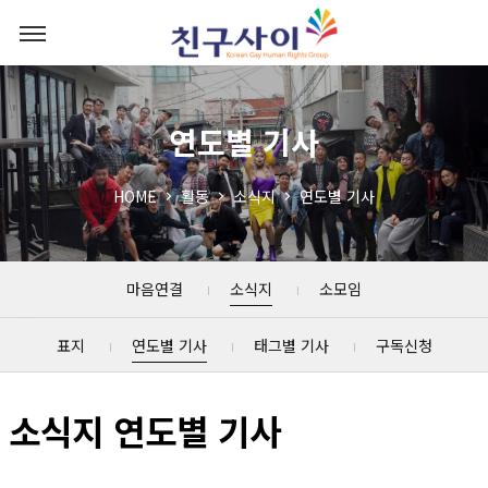
연도별 기사
HOME
활동
소식지
연도별 기사
마음연결
소식지
소모임
표지
연도별 기사
태그별 기사
구독신청
소식지 연도별 기사