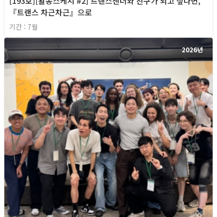
[193호][활동스케치 #2] 트랜스젠더와 친구가 되고 싶다면,
『트랜스 차근차근』으로
기간 : 7월
2026년