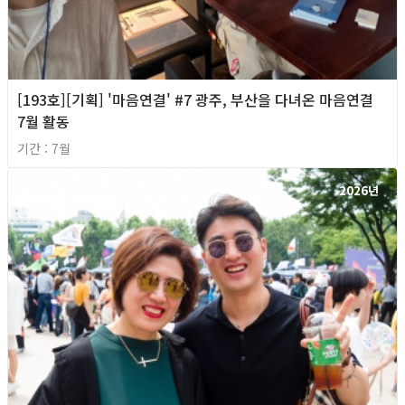
[193호][기획] '마음연결' #7 광주, 부산을 다녀온 마음연결
7월 활동
기간 : 7월
2026년