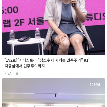
[192호][커버스토리 "성소수자 지키는 민주주의" #1]
자긍심에서 민주주의까지
기간 : 6월
2026년