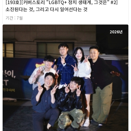
[193호][커버스토리 "LGBTQ+ 정치 생태계, 그것은" #2]
소진된다는 것, 그리고 다시 일어선다는 것
기간 : 7월
2026년