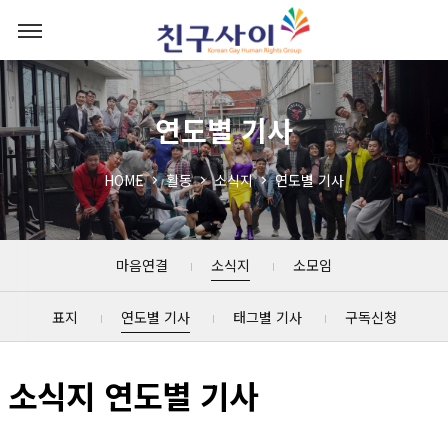
연도별 기사
HOME
활동
소식지
연도별 기사
마음연결
소식지
소모임
표지
연도별 기사
태그별 기사
구독신청
소식지 연도별 기사