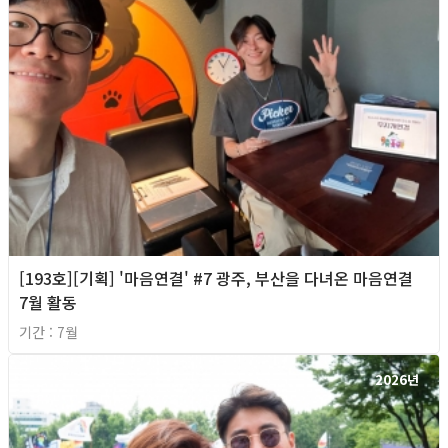
[193호][기획] '마음연결' #7 광주, 부산을 다녀온 마음연결
7월 활동
기간 : 7월
2026년