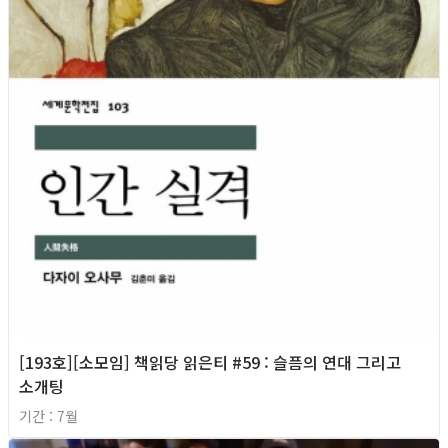
[193호][소모임] 책읽당 읽은티 #59 : 슬픔의 연대 그리고
소개팅
기간 : 7월