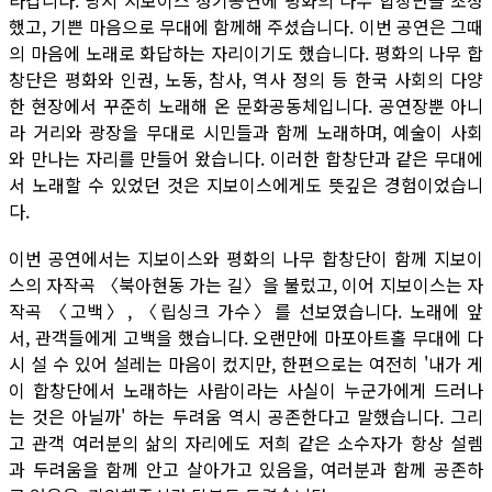
라갑니다. 당시 지보이스 정기공연에 평화의 나무 합창단을 초청
했고, 기쁜 마음으로 무대에 함께해 주셨습니다. 이번 공연은 그때
의 마음에 노래로 화답하는 자리이기도 했습니다.
평화의 나무 합
창단은 평화와 인권, 노동, 참사, 역사 정의 등 한국 사회의 다양
한 현장에서 꾸준히 노래해 온 문화공동체입니다. 공연장뿐 아니
라 거리와 광장을 무대로 시민들과 함께 노래하며, 예술이 사회
와 만나는 자리를 만들어 왔습니다. 이러한 합창단과 같은 무대에
서 노래할 수 있었던 것은 지보이스에게도 뜻깊은 경험이었습니
다.
이번 공연에서는 지보이스와 평화의 나무 합창단이 함께 지보이
스의 자작곡 〈북아현동 가는 길〉을 불렀고, 이어 지보이스는 자
작곡 〈고백〉, 〈립싱크 가수〉를 선보였습니다.
노래에 앞
서, 관객들에게 고백을 했습니다. 오랜만에 마포아트홀 무대에 다
시 설 수 있어 설레는 마음이 컸지만, 한편으로는 여전히 '내가 게
이 합창단에서 노래하는 사람이라는 사실이 누군가에게 드러나
는 것은 아닐까' 하는 두려움 역시 공존한다고 말했습니다. 그리
고 관객 여러분의 삶의 자리에도 저희 같은 소수자가 항상 설렘
과 두려움을 함께 안고 살아가고 있음을, 여러분과 함께 공존하