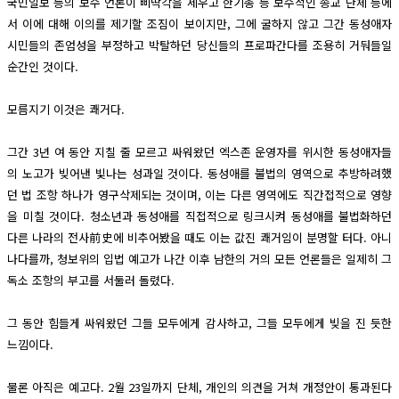
국민일보 등의 보수 언론이 삐딱각을 세우고 한기총 등 보수적인 종교 단체 등에
서 이에 대해 이의를 제기할 조짐이 보이지만, 그에 굴하지 않고 그간 동성애자
시민들의 존엄성을 부정하고 박탈하던 당신들의 프로파간다를 조용히 거둬들일
순간인 것이다.
모름지기 이것은 쾌거다.
그간 3년 여 동안 지칠 줄 모르고 싸워왔던 엑스존 운영자를 위시한 동성애자들
의 노고가 빚어낸 빛나는 성과일 것이다. 동성애를 불법의 영역으로 추방하려했
던 법 조항 하나가 영구삭제되는 것이며, 이는 다른 영역에도 직간접적으로 영향
을 미칠 것이다. 청소년과 동성애를 직접적으로 링크시켜 동성애를 불법화하던
다른 나라의 전사前史에 비추어봤을 때도 이는 값진 쾌거임이 분명할 터다. 아니
나다를까, 청보위의 입법 예고가 나간 이후 남한의 거의 모든 언론들은 일제히 그
독소 조항의 부고를 서둘러 돌렸다.
그 동안 힘들게 싸워왔던 그들 모두에게 감사하고, 그들 모두에게 빚을 진 듯한
느낌이다.
물론 아직은 예고다. 2월 23일까지 단체, 개인의 의견을 거쳐 개정안이 통과된다