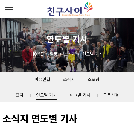
연도별 기사
HOME
활동
소식지
연도별 기사
마음연결
소식지
소모임
표지
연도별 기사
태그별 기사
구독신청
소식지 연도별 기사