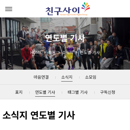
연도별 기사
HOME
활동
소식지
연도별 기사
마음연결
소식지
소모임
표지
연도별 기사
태그별 기사
구독신청
소식지 연도별 기사