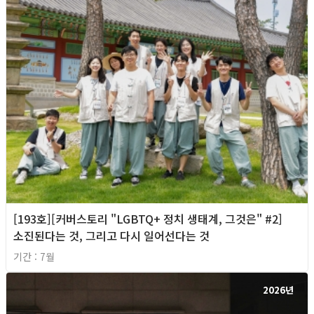
[193호][커버스토리 "LGBTQ+ 정치 생태계, 그것은" #2]
소진된다는 것, 그리고 다시 일어선다는 것
기간 : 7월
2026년