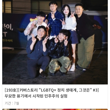
[193호][커버스토리 "LGBTQ+ 정치 생태계, 그것은" #3]
무모한 용기에서 시작된 민주주의 실험
기간 : 7월