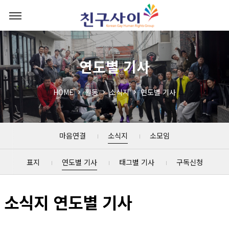
연도별 기사
HOME
활동
소식지
연도별 기사
마음연결
소식지
소모임
표지
연도별 기사
태그별 기사
구독신청
소식지 연도별 기사