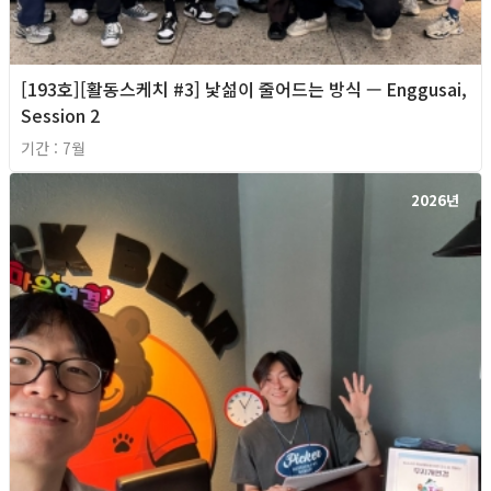
[193호][활동스케치 #3] 낯섦이 줄어드는 방식 — Enggusai,
Session 2
기간 : 7월
2026년