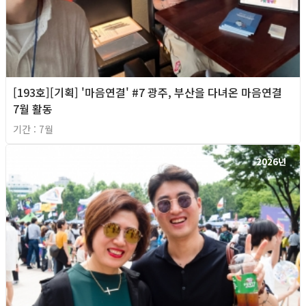
[193호][기획] '마음연결' #7 광주, 부산을 다녀온 마음연결
7월 활동
기간 : 7월
2026년