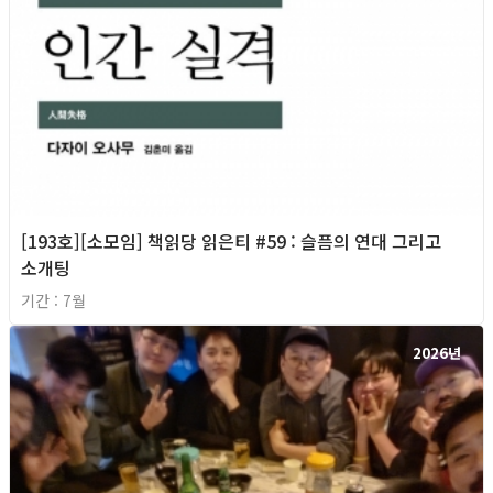
[193호][소모임] 책읽당 읽은티 #59 : 슬픔의 연대 그리고
소개팅
기간 : 7월
2026년