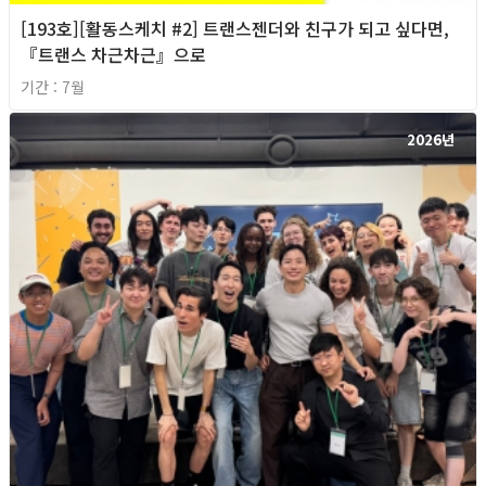
[193호][활동스케치 #2] 트랜스젠더와 친구가 되고 싶다면,
『트랜스 차근차근』으로
기간 : 7월
2026년