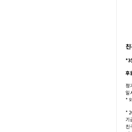
친
*3
후
정기
일시
* 
* 
기
친