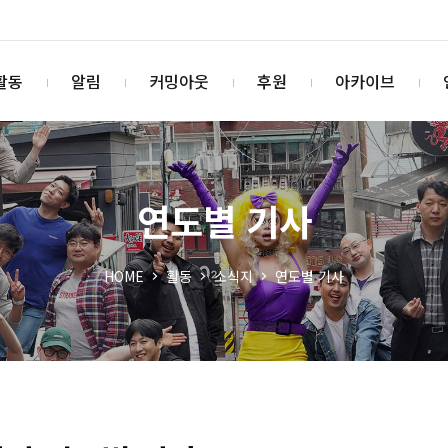
활동
알림
커밍아웃
후원
아카이브
연도별 기사
HOME
활동
소식지
연도별 기사