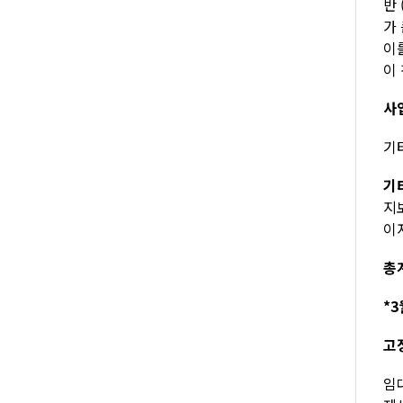
반
가
이
이
사
기타
기
지
이자
총계
*3
고
임대