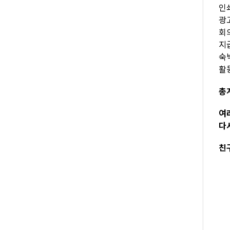
인쇄
광고
회의
지급
숙박
활
총계
여
다
친구