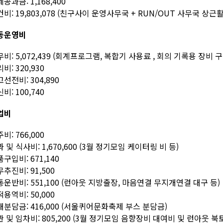
공과금: 1,168,400
비: 19,803,078 (친구사이 운영사무국 + RUN/OUT 사무국 상근
동운영비
비: 5,072,439 (회계프로그램, 복합기 사용료 , 회의 기록용 장비
비: 320,930
선전비: 304,890
비: 100,740
업비
비: 766,000
 및 식사비: 1,670,600 (3월 정기모임 케이터링 비 등)
구입비: 671,140
추진비: 91,500
운반비: 551,100 (런아웃 지방출장, 마음연결 무지개연결 대구 등)
용역비: 50,000
분담금: 416,000 (서울퀴어문화축제 부스 분담금)
 및 임차비: 805,200 (3월 정기모임 음향장비 대여비 및 런아웃 북