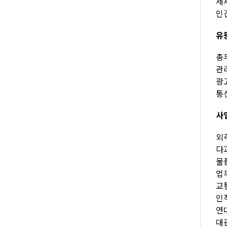
제세
인건
유
총무
관리
광고
통신
사
외주
다과
물품
업무
교통
인적
연대
대관