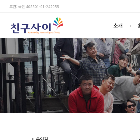
후원: 국민 408801-01-242055
소개
마음연결