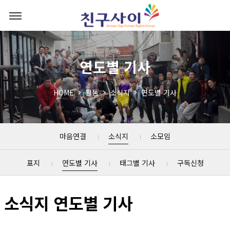
연도별 기사
HOME
활동
소식지
연도별 기사
마음연결
소식지
소모임
표지
연도별 기사
태그별 기사
구독신청
소식지 연도별 기사