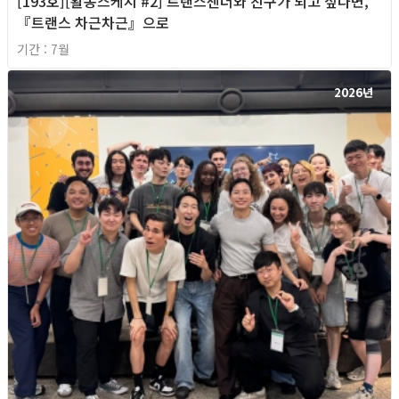
[193호][활동스케치 #2] 트랜스젠더와 친구가 되고 싶다면,
『트랜스 차근차근』으로
기간 : 7월
2026년