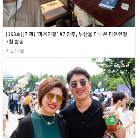
[193호][기획] '마음연결' #7 광주, 부산을 다녀온 마음연결
7월 활동
기간 : 7월
2026년