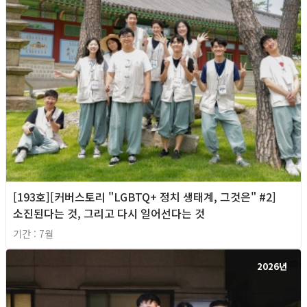
[193호][커버스토리 "LGBTQ+ 정치 생태계, 그것은" #2]
소진된다는 것, 그리고 다시 일어선다는 것
기간 : 7월
2026년