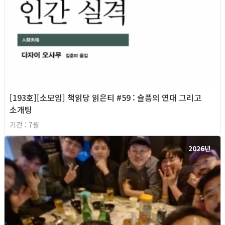
[193호][소모임] 책읽당 읽은티 #59 : 슬픔의 연대 그리고
소개팅
기간 : 7월
2026년