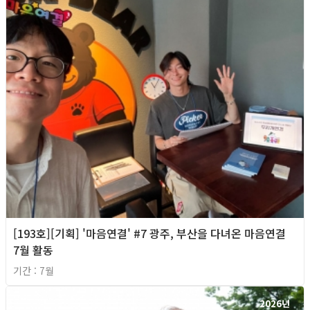
[193호][기획] '마음연결' #7 광주, 부산을 다녀온 마음연결
7월 활동
기간 : 7월
2026년