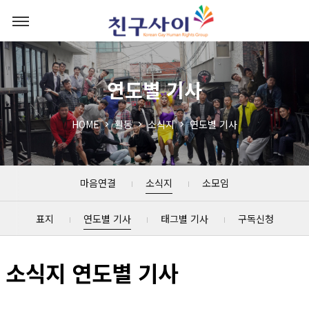
연도별 기사
HOME
활동
소식지
연도별 기사
마음연결
소식지
소모임
표지
연도별 기사
태그별 기사
구독신청
소식지 연도별 기사