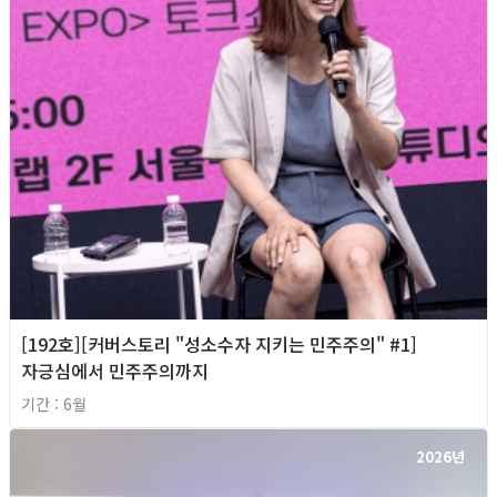
[192호][커버스토리 "성소수자 지키는 민주주의" #1]
자긍심에서 민주주의까지
기간 : 6월
2026년