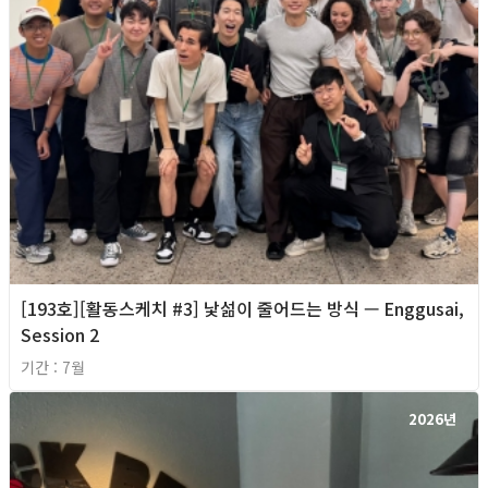
[193호][활동스케치 #3] 낯섦이 줄어드는 방식 — Enggusai,
Session 2
기간 : 7월
2026년