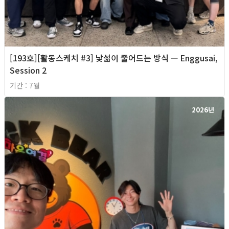
[193호][활동스케치 #3] 낯섦이 줄어드는 방식 — Enggusai,
Session 2
기간 : 7월
2026년