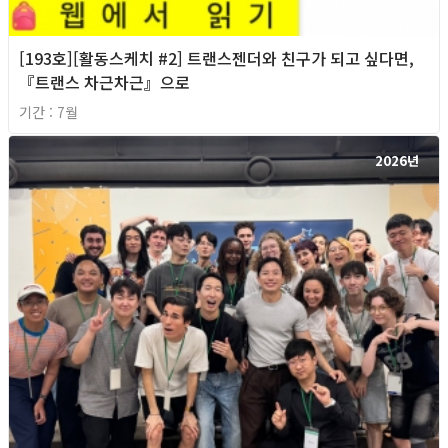
[193호][활동스케치 #2] 트랜스젠더와 친구가 되고 싶다면,
『트랜스 차근차근』으로
기간 : 7월
2026년