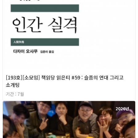
[193호][소모임] 책읽당 읽은티 #59 : 슬픔의 연대 그리고
소개팅
기간 : 7월
2026년