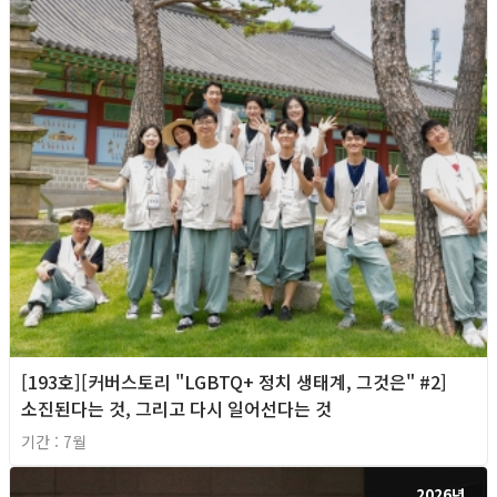
[193호][커버스토리 "LGBTQ+ 정치 생태계, 그것은" #2]
소진된다는 것, 그리고 다시 일어선다는 것
기간 : 7월
2026년