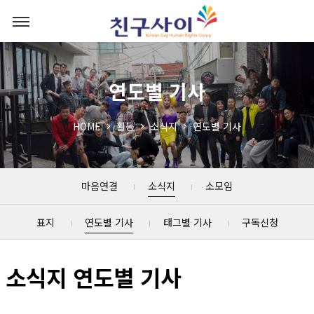
연도별 기사
HOME
활동
소식지
연도별 기사
마음연결
소식지
소모임
표지
연도별 기사
태그별 기사
구독신청
소식지 연도별 기사