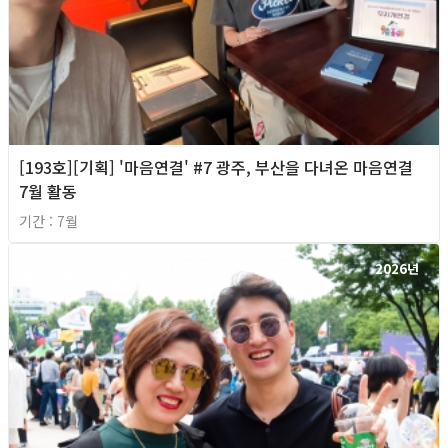
[193호][기획] '마음연결' #7 광주, 부산을 다녀온 마음연결
7월 활동
기간 : 7월
2026년