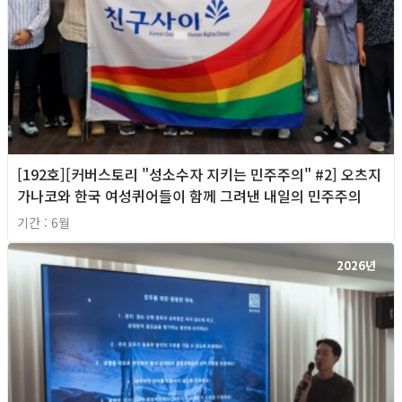
[192호][커버스토리 "성소수자 지키는 민주주의" #2] 오츠지
가나코와 한국 여성퀴어들이 함께 그려낸 내일의 민주주의
기간 : 6월
2026년