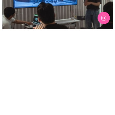
[192호][커버스토리 "성소수자 지키는 민주주의" #3] 함께
만들어가는 게이 커뮤니티를 상상하기
기간 : 6월
2026년