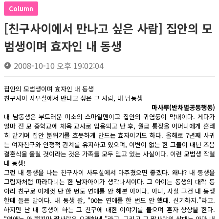
Column
[친구사이에서 만나고 싶은 사람] 집안의 모
범생이며 효자인 내 동생
2008-10-10 오후 19:02:04
집안의 모범생이며 효자인 내 동생
친구사이 사무실에서 만나고 싶은 그 사람, 내 남동생
마사루(반차별공동행동)
내 남동생은 부드러운 미소의 스마일맨이고 집안의 귀염둥이 막내이다. 게다가
얼마 전 모 중학교에 체육 교사로 임용되고 난 후, 월급 통장을 어머니에게 흔쾌
히 맡기며 집안 분위기를 흐뭇하게 만드는 효자이기도 하다. 올해로 7년째 사귀
는 여자친구와 안정적 관계를 유지하고 있으며, 이변이 없는 한 그들이 내년 즈음
결혼식을 올릴 것이라는 것은 가족들 모두 믿고 있는 사실이다. 이런 모범생 작렬
내 동생!
그런 내 동생을 나는 친구사이 사무실에서 마주쳤으면 좋겠다. 왜냐? 내 동생을
그림자처럼 따라다니는 한 남자아이가 생각나서이다. 그 아이는 동생의 대학 동
아리 친구로 이제껏 단 한 번도 연애를 안 해본 아이다. 아니, 사실 그건 내 동생
한테 들은 말이다. 내 동생 왈, “00는 연애를 한 번도 안 했대. 신기하지.”라고.
하지만 난 내 동생이 하는 그 친구에 대한 이야기를 들으며 혼자 상상을 한다.
“연애는 안 했지만 짝사랑은 오래하네.”라고. 그리고 그 짝사랑의 상대는 아마 내