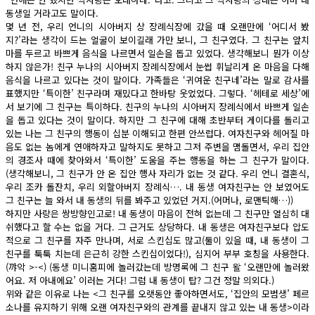
동생일 거라고도 말이다.
몇 년 전, 우리 언니의 시아버지 상 장례식장에 갔을 때 오랜만에 ‘어디서 봤
지?’라는 생각이 드는 얼굴이 보이길래 가만 보니, 그 친구였다. 그 친구는 앞치
마를 두르고 바쁘게 음식을 나르면서 일손을 돕고 있었다. 생각해보니 뭔가 이상
하지 않은가! 친구 누나의 시아버지 장례식장에서 눈썹 휘날리게 온 마음을 다해
음식을 나르고 있다는 것이 말이다. 가족들은 ‘귀여운 친구네’라는 말로 감사를
표했지만 ‘특이한’ 친구라며 재밌다고 한바탕 웃었었다. 그렇다. ‘헤테로 세상’에
서 보기에 그 친구는 특이하다. 친구의 누나의 시아버지 장례식에서 바쁘게 일손
을 돕고 있다는 것이 말이다. 하지만 그 친구에 대해 초반부터 게이다를 돌리고
있는 나는 그 친구의 행동이 십분 이해되고 한편 안쓰럽다. 여자친구와 헤어질 마
음도 없는 놈에게 연애하자고 말하지도 못하고 그저 주변을 맴돌면서, 우리 집안
의 경조사 때에 찾아와서 ‘특이한’ 도움을 주는 행동을 하는 그 친구가 말이다.
(생각해보니, 그 친구가 안 온 집안 행사 자리가 없는 것 같다. 우리 언니 결혼식,
우리 조카 돌잔치, 우리 외할아버지 장례식…. 내 동생 여자친구는 안 보였어도
그 친구는 늘 와서 내 동생의 뒤를 봐주고 있었던 거지.(어머나, 로맨틱해…))
하지만 사랑은 쌍방향인고로! 내 동생이 마음이 전혀 없는데 그 친구만 열심히 대
쉬했다고 할 수는 없을 거다. 그 근거도 상당하다. 내 동생은 여자친구보다 압도
적으로 그 친구를 자주 만나며, 서로 스킨십도 많고(둘이 있을 때, 내 동생이 그
친구를 툭툭 치는데 은근히 강한 스킨십이었다!), 심지어 부부 호칭을 사용한다.
(꺄악 >-<) (동생 미니홈피에 놀러갔는데 방명록에 그 친구 왈 ‘오랜만에 놀러왔
어요. 저 아내에요’ 이러는 거다! 그럼 내 동생이 탑? 그건 정말 의외다.)
위와 같은 이유로 나는 <그 친구를 오랫동안 좋아하면서도, ‘집안의 모범생’ 페르
소나를 유지하기 위해 오랜 여자친구와의 관계를 끝내지 않고 있는 내 동생>이라