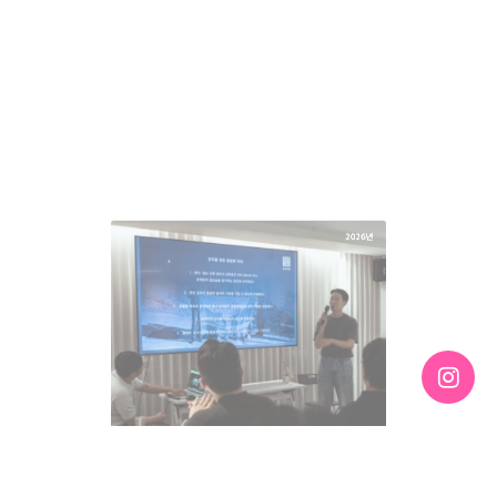
[192호][커버스토리 "성소수자 지키는 민주주의" #2] 오츠지
가나코와 한국 여성퀴어들이 함께 그려낸 내일의 민주주의
기간 : 6월
2026년