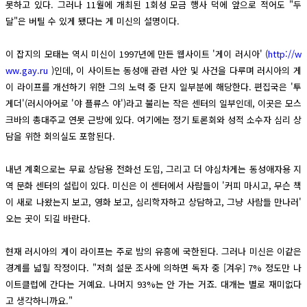
못하고 있다. 그러나 11월에 개최된 1회성 모금 행사 덕에 앞으로 적어도 "두
달"은 버틸 수 있게 됐다는 게 미신의 설명이다.
이 잡지의 모태는 역시 미신이 1997년에 만든 웹사이트 '게이 러시아' (
http://w
ww.gay.ru
)인데, 이 사이트는 동성애 관련 사안 및 사건을 다루며 러시아의 게
이 라이프를 개선하기 위한 그의 노력 중 단지 일부분에 해당한다. 편집국은 '투
게더'(러시아어로 '야 플류스 야')라고 불리는 작은 센터의 일부인데, 이곳은 모스
크바의 총대주교 연못 근방에 있다. 여기에는 정기 토론회와 성적 소수자 심리 상
담을 위한 회의실도 포함된다.
내년 계획으로는 무료 상담용 전화선 도입, 그리고 더 야심차게는 동성애자용 지
역 문화 센터의 설립이 있다. 미신은 이 센터에서 사람들이 '커피 마시고, 무슨 책
이 새로 나왔는지 보고, 영화 보고, 심리학자하고 상담하고, 그냥 사람들 만나러'
오는 곳이 되길 바란다.
현재 러시아의 게이 라이프는 주로 밤의 유흥에 국한된다. 그러나 미신은 이같은
경계를 넓힐 작정이다. "저희 설문 조사에 의하면 독자 중 [겨우] 7% 정도만 나
이트클럽에 간다는 거예요. 나머지 93%는 안 가는 거죠. 대개는 별로 재미없다
고 생각하니까요."