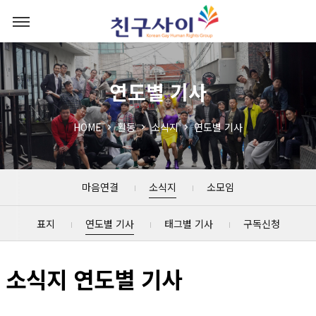
연도별 기사
HOME
활동
소식지
연도별 기사
마음연결
소식지
소모임
표지
연도별 기사
태그별 기사
구독신청
소식지 연도별 기사