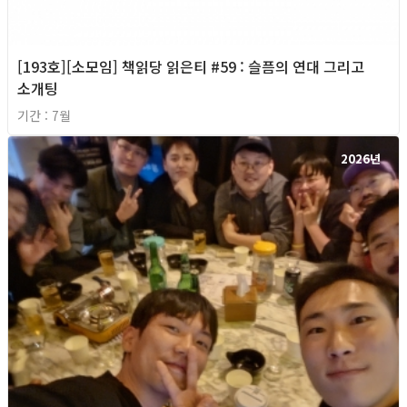
[193호][소모임] 책읽당 읽은티 #59 : 슬픔의 연대 그리고
소개팅
기간 : 7월
2026년