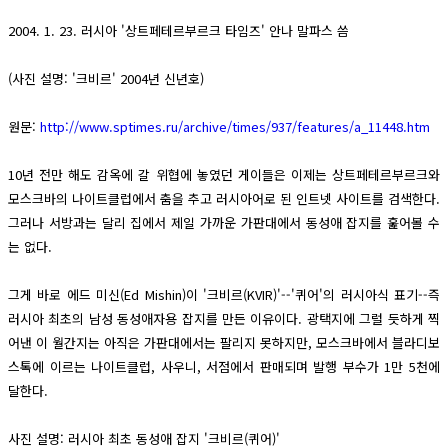
2004. 1. 23. 러시아 '상트페테르부르크 타임즈' 안나 말파스 씀
(사진 설명: '크비르' 2004년 신년호)
원문:
http://www.sptimes.ru/archive/times/937/features/a_11448.htm
10년 전만 해도 감옥에 갈 위협에 놓였던 게이들은 이제는 상트페테르부르크와
모스크바의 나이트클럽에서 춤을 추고 러시아어로 된 인트넷 사이트를 검색한다.
그러나 서방과는 달리 집에서 제일 가까운 가판대에서 동성애 잡지를 훑어볼 수
는 없다.
그게 바로 에드 미신(Ed Mishin)이 '크비르(KVIR)'--'퀴어'의 러시아식 표기--즉
러시아 최초의 남성 동성애자용 잡지를 만든 이유이다. 광택지에 그럴 듯하게 찍
어낸 이 월간지는 아직은 가판대에서는 팔리지 못하지만, 모스크바에서 블라디보
스톡에 이르는 나이트클럽, 사우니, 서점에서 판매되며 발행 부수가 1만 5천에
달한다.
사진 설명: 러시아 최초 동성애 잡지 '크비르(퀴어)'