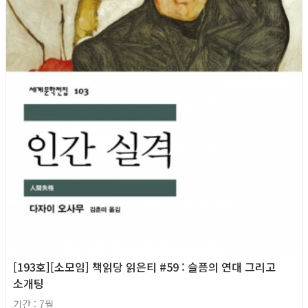
[193호][소모임] 책읽당 읽은티 #59 : 슬픔의 연대 그리고
소개팅
기간 : 7월