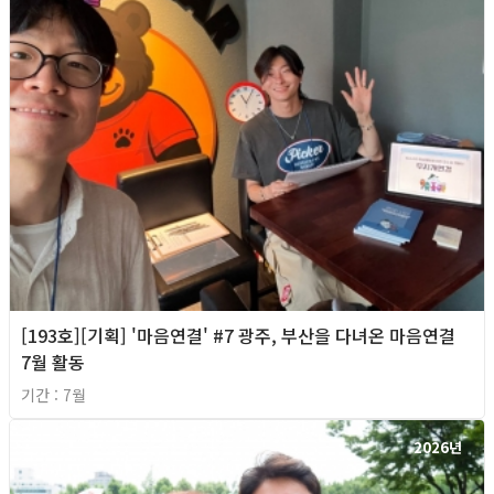
[193호][기획] '마음연결' #7 광주, 부산을 다녀온 마음연결
7월 활동
기간 : 7월
2026년