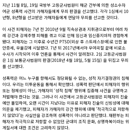
지난 11월 8일, 19일 국방부 고등군사법원이 해군 간부에 의한 성소수자
여군 성폭력 사건의 가해자들에게 무죄 판결을 선고했다. 각각 1심에서 10
년형, 8년형을 선고받은 가해자들에게 연달아 무죄를 선고한 것이다.
이 사건 피해자는 7년 전 2010년 9월 직속상관과 지휘관으로부터 여러 차
례 강간과 강제추행 피해를 겪고 이로 인해 임신과 임신중지마저 경험하게
됐다. 피해자는 그 이후로 수년간 PTSD(외상 후 스트레스장애)로 인한 불
안증세, 우울감에 시달렸다. 7년 뒤 2017년에서야 우여곡절 끝에 비로소
수사가 시작되어 이후 언론을 통해서 사건이 알려졌다. 2심 고등군사법원
은 1심 보통군사법원의 판결(2018년 4월 18일, 5월 15일) 을 뒤집고 무죄
를 선고했다.
성폭력은 어느 누구를 향해서도 정당화될 수 없는, 성적 자기결정권의 침해
이다. 우리는 미투운동을 통해서 확인했다. 성폭력 판단에서 피해자의 행위
또는 정체성이 아닌, 가해자의 ‘성적 침해’ 행위에 집중해 사건을 규명하고
처벌해야 한다는 것을. 그러나 이 사건에서 고등군사법원은 피해자의 진술
에만 몰입하여, 오랜 시간이 지났다는 이유로 피해자 진술의 신빙성에 대해
의문을 제기했고, 피해자가 가해자의 강간 행위에 대해 '적극적으로 저항하
지 않았다'는 사실만을 강조하며 성폭력이 아니라고 판단했다. 재판부는 피
해자가 적극적으로 저항할 수 없었던 군대의 조직 문화, 상명하복이라는 위
계질서에 대한 조건은 고려하지 않았다.