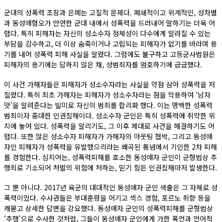
군대의 성폭력 조장과 은폐는 고질적 문제다. 폐쇄적이고 위계적인, 성차별
과 동성애혐오가 만연한 군대 내에서 성폭력을 드러내어 말하기는 더욱 어
렵다. 특히 피해자는 자신의 성소수자 정체성이 다수에게 알려질 수 있는
부담을 감수하고, 더 이상 숨죽이거나 고립되는 피해자가 없기를 바라며 용
기를 내어 성폭력 피해 사실을 알렸다. 그럼에도 불구하고 고등군사법원은
피해자의 용기에는 답하지 않은 채, 성범죄자를 엄호하기에 급급했다.
이 사건 가해자들은 피해자가 성소수자라는 사실을 약점 삼아 성폭력을 저
질렀다. 특히 최초 가해자는 피해자가 성소수자라는 점을 악용하여 '남자
맛'을 알려준다는 빌미로 자신의 범죄를 합리화 했다. 이는 명백한 성폭력
범죄이자 중대한 인권침해이다. 성소수자 군인은 특히 성폭력에 취약한 위
치에 놓여 있다. 성폭력을 알리기도, 그 이후 제대로 사건을 해결하기도 어
렵다. 또한 많은 성소수자 피해자가 가해자의 아웃팅 협박, 그리고 동성애
자인 피해자가 성폭력을 유발했으리라는 왜곡된 통념에서 기인한 2차 피해
를 경험한다. 심지어는, 성폭력피해를 호소한 동성애자 군인이 군형법상 추
행죄로 기소되어 처벌의 위험에 처하는, 믿기 힘든 인권침해마저 발생한다.
그 뿐 아니다. 2017년 육군의 대대적인 동성애자 군인 색출은 그 자체로 성
폭력이었다. 수사관들은 부대훈령을 어기고 섹스 경험, 포르노 취향 등을
캐묻고 상세한 답변을 강요했다. 동성애자 군인의 성폭력피해를 군형법상
‘추행’으로 수사한 것처럼, 그들이 동성애자 군인에게 가한 폭언과 언어적