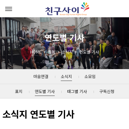
연도별 기사
HOME
활동
소식지
연도별 기사
마음연결
소식지
소모임
표지
연도별 기사
태그별 기사
구독신청
소식지 연도별 기사