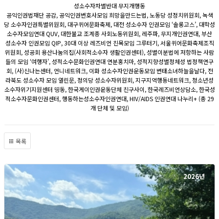
성소수자차별반대 무지개행동
공익인권법재단 공감, 공익인권변호사모임 희망을만드는법, 노동당 성정치위원회, 녹색
당 소수자인권특별위원회, 대구퀴어문화축제, 대전 성소수자 인권모임 ‘솔롱고스’, 대학성
소수자모임연대 QUV, 대한불교 조계종 사회노동위원회, 레주파, 무지개인권연대, 부산
성소수자 인권모임 QIP, 30대 이상 레즈비언 친목모임 그루터기, 서울퀴어문화축제조직
위원회, 성공회 용산나눔의집(사회적소수자 생활인권센터), 성별이분법에 저항하는 사람
들의 모임 ‘여행자’, 성적소수문화인권연대 연분홍치마, 성적지향성별정체성 법정책연구
회, (사)신나는센터, 언니네트워크, 이화 성소수자인권운동모임 변태소녀하늘을날다, 전
라북도 성소수자 모임 열린문, 정의당 성소수자위원회, 지구지역행동네트워크, 청소년성
소수자위기지원센터 띵동, 한국게이인권운동단체 친구사이, 한국레즈비언상담소, 한국성
적소수자문화인권센터, 행동하는성소수자인권연대, HIV/AIDS 인권연대 나누리+ (총 29
개 단체 및 모임)
목록
2026년