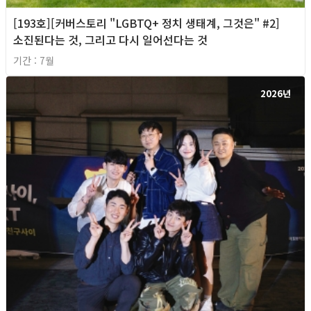
[193호][커버스토리 "LGBTQ+ 정치 생태계, 그것은" #2]
소진된다는 것, 그리고 다시 일어선다는 것
기간 : 7월
2026년