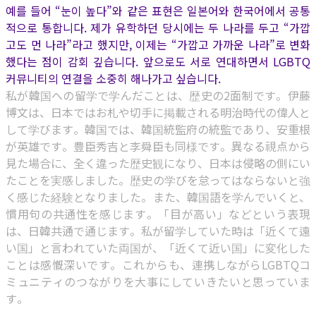
예를 들어 “눈이 높다”와 같은 표현은 일본어와 한국어에서 공통
적으로 통합니다. 제가 유학하던 당시에는 두 나라를 두고 “가깝
고도 먼 나라”라고 했지만, 이제는 “가깝고 가까운 나라”로 변화
했다는 점이 감회 깊습니다. 앞으로도 서로 연대하면서 LGBTQ
커뮤니티의 연결을 소중히 해나가고 싶습니다.
私が韓国への留学で学んだことは、歴史の2面制です。伊藤
博文は、日本ではお札や切手に掲載される明治時代の偉人と
して学びます。韓国では、韓国統監府の統監であり、安重根
が英雄です。豊臣秀吉と李舜臣も同様です。異なる視点から
見た場合に、全く違った歴史観になり、日本は侵略の側にい
たことを実感しました。歴史の学びを怠ってはならないと強
く感じた経験となりました。また、韓国語を学んでいくと、
慣用句の共通性を感じます。「目が高い」などという表現
は、日韓共通で通じます。私が留学していた時は「近くて遠
い国」と言われていた両国が、「近くて近い国」に変化した
ことは感慨深いです。これからも、連携しながらLGBTQコ
ミュニティのつながりを大事にしていきたいと思っていま
す。