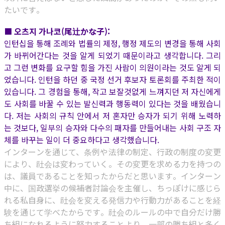
たいです。
■ 오츠지 가나코(尾辻かな子):
인턴십을 통해 조례와 법률의 제정, 행정 제도의 변경을 통해 사회
가 바뀌어간다는 것을 알게 되었기 때문이라고 생각합니다. 그리
고 그런 변화를 요구할 힘을 가진 사람이 의원이라는 것도 알게 되
었습니다. 인턴을 하던 중 국정 선거 후보자 토론회를 주최한 적이
있습니다. 그 경험을 통해, 작고 보잘것없게 느껴지던 저 자신에게
도 사회를 바꿀 수 있는 발신력과 행동력이 있다는 것을 배웠습니
다. 저는 사회의 규칙 안에서 저 혼자만 승자가 되기 위해 노력하
는 것보다, 일부의 승자와 다수의 패자를 만들어내는 사회 구조 자
체를 바꾸는 일이 더 중요하다고 생각했습니다.
インターンを通じて、条例や法律の制定、行政の制度の変更
により、社会は変わっていく。その変更を求める力を持つの
は、議員であることを知ったからだと思います。インターン
中に、国政選挙の候補者討論会を主催し、ちっぽけに感じら
れる私自身に、社会を変える発信力や行動力があることを経
験を通じて学べたからです。社会のルールの中で自分だけ勝
ち組になれるように努力することより、一部の勝ち組と多く