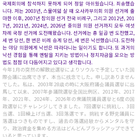
국제회의에 참석하지 못하게 되어 정말 아쉬웠습니다. 죄송했습
니다. 저는 2003년, 스물여덟 살 때 오사카부의회 의원 선거에 출
마한 이후, 2007년 참의원 선거 전국 비례구, 그리고 2012년, 201
7년, 2021년, 2024년, 2026년 중의원 의원 선거까지 모두 여섯
차례 국정 선거에 도전해왔습니다. 선거에는 총 일곱 번 도전했고,
세 번 당선, 한 번은 비례 승계 당선, 세 번은 낙선했습니다. 도전하
는 야당 의원에게 낙선은 따라다니는 일이기도 합니다. 또 과거의
낙선 경험을 통해 멘탈을 지키는 방법이나 정치자금을 모으는 방
법도 점점 더 다듬어지고 있다고 생각합니다.
今年1月の突然の解散総選挙によりソウルで予定していた国
際会議に出席できず、本当に残念でした。申し訳ありません
でした。私は、2003年28歳の時に大阪府議会議員選挙に出
馬して以来、2007年参議院選挙全国比例区、2012年、2017
年、2021年、2024年、2026年の衆議院議員選挙と6度の国
政選挙にチャレンジしてきました。7回選挙に挑戦し、3回
当選、1回繰上げ当選、3回落選です。挑戦する野党議員に
落選はつきものですし、過去の落選経験からメンタルを守
り、政治資金を集める方法はどんどんブラッシアップできて
いると思っています。