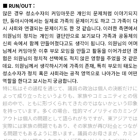
■ RUN/OUT :
많은 경우 성소수자의 커밍아웃은 개인의 문제처럼 이야기되지
만, 동아시아에서는 실제로 가족의 문제이기도 하고 그 가족이 다
시 사회와 연결되는 문제이기도 한 것 같습니다. 이러한 측면에서
의원님의 정치는 개인의 결단만으로 보기보다 가족과 공동체의
신뢰 속에서 함께 만들어졌다고도 생각이 됩니다. 의원님의 어머
님께서 커밍아웃 이후 부모 모임을 만들고 활동을 이어가셨던 경
험은 의원님의 정치적 선택에도 적지 않은 영향을 주었을 것 같은
데요. 의원님께서 생각하시기에 가족의 존재, 특히 부모의 태도는
성소수자가 정치 혹은 사회라는 공적 영역으로 나아가는 데 어떤
역할을 한다고 보시는지 궁금합니다.
特に私はその過程を通じて、議員の政治は個人の決断だけに
よって成り立ったというよりも、家族やコミュニティとの信
頼の中で、ともに形づくられてきたのではないかという印象
を持っています。多くの場合、性的マイノリティのカミング
アウトは個人の問題として語られがちですが、東アジアでは
実際には家族の問題でもあり、その家族が再び社会とつなが
る問題でもあるように思います。議員のお母さまが、カミン