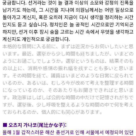
궁금합니다. 선거라는 것이 늘 결과 이상의 소모와 감정의 진폭을
남기기도 하는데, 그 시간을 지나며 의원님께서는 어떤 일상으로
돌아가고 계신지, 혹은 오히려 지금이 다시 생각을 정리하는 시간
인지도 듣고 싶습니다. 정치인은 늘 공적인 시간으로만 기억되곤
하지만, 선거 이후 잠시 숨을 고르는 시간 속에서 무엇을 생각하고
계신지도 개인적으로 궁금합니다.
本格的な質問に入る前に、まずは近況からお伺いしたいと思
います。最近、選挙から少し時間も経ちましたが、いまどの
ようにお過ごしでしょうか。選挙というものは、結果そのも
の以上に、消耗や感情の振れ幅を残すことも多いと思いま
す。その時間を経て、議員はいまどのような日常に戻られて
いるのか、あるいは、むしろ今が改めて考えを整理する時間
になっているのか、そのあたりもお聞きできればと思いま
す。政治家はしばしば公的な時間の中だけで記憶されがちで
すが、選挙後、少し呼吸を整えるような時間の中で何を考え
ておられるのか、個人的にも関心があります。
■ 오츠지 가나코(尾辻かな子):
올해 1월 갑작스러운 해산 총선거로 인해 서울에서 예정되어 있던