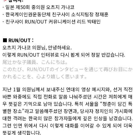
- 일본 제50회 중의원 오츠지 가나코
- 한국게이인권운동단체 친구사이 소식지팀장 정재훈
- 친구사이 RUN/OUT 커뮤니케이션 리드 박태민
■ RUN/OUT :
오츠지 가나코 의원님, 안녕하세요.
이렇게 RUN/OUT 인터뷰로 다시 뵙게 되어 정말 반갑습니다.
尾辻かな子議員、こんにちは。
このたび、RUN/OUTのインタビューを通じて再びお目にか
かれることを、心より嬉しく思います。
지난 1월 의원님께서 보내주신 연대의 영상 메시지와, 선거 직전
바쁜 와중에도 직접 전화로 말씀 나눠주셨던 시간은 저희에게 매
우 뜻깊은 기억으로 남아 있습니다. 특히 서울을 “청춘이 담긴 특
별한 장소”라고 말씀해주셨던 장면과, 당사자 정치인의 가시화에
대한 격려는 한국의 많은 참가자들에게 깊은 인상을 남겼습니다.
그런 인연 위에서 다시 이렇게 대화를 이어갈 수 있게 되어 더욱
뜻깊게 생각합니다.