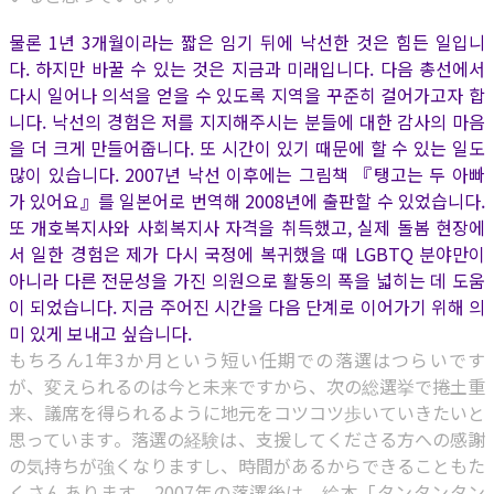
물론 1년 3개월이라는 짧은 임기 뒤에 낙선한 것은 힘든 일입니
다. 하지만 바꿀 수 있는 것은 지금과 미래입니다. 다음 총선에서
다시 일어나 의석을 얻을 수 있도록 지역을 꾸준히 걸어가고자 합
니다. 낙선의 경험은 저를 지지해주시는 분들에 대한 감사의 마음
을 더 크게 만들어줍니다. 또 시간이 있기 때문에 할 수 있는 일도
많이 있습니다. 2007년 낙선 이후에는 그림책 『탱고는 두 아빠
가 있어요』를 일본어로 번역해 2008년에 출판할 수 있었습니다.
또 개호복지사와 사회복지사 자격을 취득했고, 실제 돌봄 현장에
서 일한 경험은 제가 다시 국정에 복귀했을 때 LGBTQ 분야만이
아니라 다른 전문성을 가진 의원으로 활동의 폭을 넓히는 데 도움
이 되었습니다. 지금 주어진 시간을 다음 단계로 이어가기 위해 의
미 있게 보내고 싶습니다.
もちろん1年3か月という短い任期での落選はつらいです
が、変えられるのは今と未来ですから、次の総選挙で捲土重
来、議席を得られるように地元をコツコツ歩いていきたいと
思っています。落選の経験は、支援してくださる方への感謝
の気持ちが強くなりますし、時間があるからできることもた
くさんあります。2007年の落選後は、絵本「タンタンタン