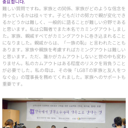
중요합니다.
難しい質問ですね。家族との関係、家族がどのような信念を
持っているかは様々です。子どもだけの努力で親が変化でき
るかどうかは難しく、一般的に語ることが難しい分野である
と思います。私は公職者でまた本名でカミングアウトしまし
た。家族、親戚すべてがカミングアウトに巻き込まれること
になりました。親戚からは、「一族の恥」と言われたことも
あります。家族や親族を考慮すればカミングアウトは難しい
と思います。ただ、誰かがカムアウトしないと世の中も変わ
りません。私のカムアウトはある程度のリスクを背負うこと
が必要でした。私の母は、その後「LGBTの家族と友人をつ
なぐ会」の理事長を務めてくれました。家族へのサポートも
重要です。