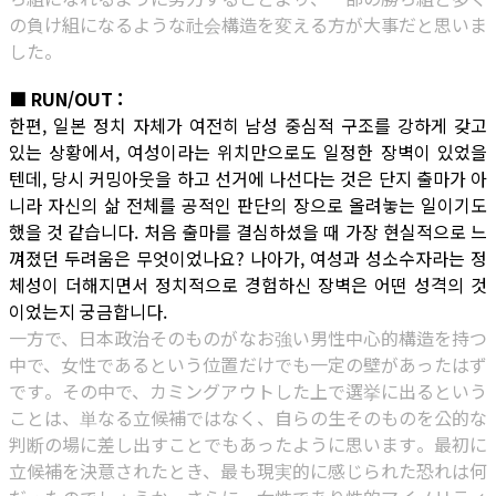
の負け組になるような社会構造を変える方が大事だと思いま
した。
■ RUN/OUT :
한편, 일본 정치 자체가 여전히 남성 중심적 구조를 강하게 갖고
있는 상황에서, 여성이라는 위치만으로도 일정한 장벽이 있었을
텐데, 당시 커밍아웃을 하고 선거에 나선다는 것은 단지 출마가 아
니라 자신의 삶 전체를 공적인 판단의 장으로 올려놓는 일이기도
했을 것 같습니다. 처음 출마를 결심하셨을 때 가장 현실적으로 느
껴졌던 두려움은 무엇이었나요? 나아가, 여성과 성소수자라는 정
체성이 더해지면서 정치적으로 경험하신 장벽은 어떤 성격의 것
이었는지 궁금합니다.
一方で、日本政治そのものがなお強い男性中心的構造を持つ
中で、女性であるという位置だけでも一定の壁があったはず
です。その中で、カミングアウトした上で選挙に出るという
ことは、単なる立候補ではなく、自らの生そのものを公的な
判断の場に差し出すことでもあったように思います。最初に
立候補を決意されたとき、最も現実的に感じられた恐れは何