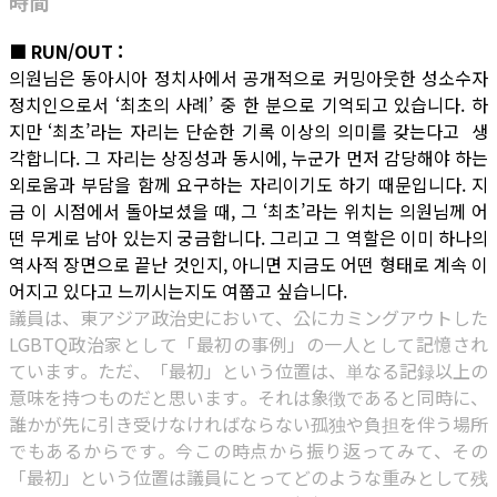
時間
■ RUN/OUT :
의원님은 동아시아 정치사에서 공개적으로 커밍아웃한 성소수자
정치인으로서 ‘최초의 사례’ 중 한 분으로 기억되고 있습니다. 하
지만 ‘최초’라는 자리는 단순한 기록 이상의 의미를 갖는다고 생
각합니다. 그 자리는 상징성과 동시에, 누군가 먼저 감당해야 하는
외로움과 부담을 함께 요구하는 자리이기도 하기 때문입니다. 지
금 이 시점에서 돌아보셨을 때, 그 ‘최초’라는 위치는 의원님께 어
떤 무게로 남아 있는지 궁금합니다. 그리고 그 역할은 이미 하나의
역사적 장면으로 끝난 것인지, 아니면 지금도 어떤 형태로 계속 이
어지고 있다고 느끼시는지도 여쭙고 싶습니다.
議員は、東アジア政治史において、公にカミングアウトした
LGBTQ政治家として「最初の事例」の一人として記憶され
ています。ただ、「最初」という位置は、単なる記録以上の
意味を持つものだと思います。それは象徴であると同時に、
誰かが先に引き受けなければならない孤独や負担を伴う場所
でもあるからです。今この時点から振り返ってみて、その
「最初」という位置は議員にとってどのような重みとして残