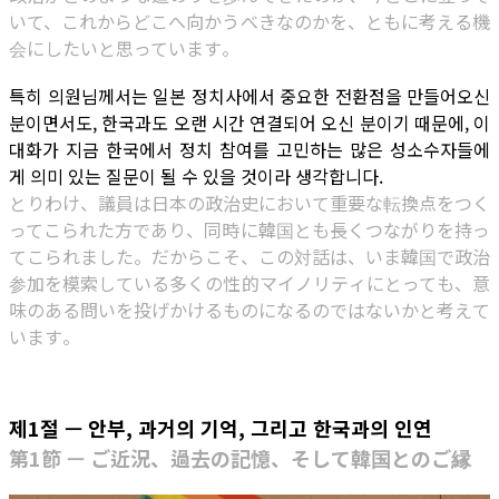
いて、これからどこへ向かうべきなのかを、ともに考える機
会にしたいと思っています。
특히 의원님께서는 일본 정치사에서 중요한 전환점을 만들어오신
분이면서도, 한국과도 오랜 시간 연결되어 오신 분이기 때문에, 이
대화가 지금 한국에서 정치 참여를 고민하는 많은 성소수자들에
게 의미 있는 질문이 될 수 있을 것이라 생각합니다.
とりわけ、議員は日本の政治史において重要な転換点をつく
ってこられた方であり、同時に韓国とも長くつながりを持っ
てこられました。だからこそ、この対話は、いま韓国で政治
参加を模索している多くの性的マイノリティにとっても、意
味のある問いを投げかけるものになるのではないかと考えて
います。
제1절 — 안부, 과거의 기억, 그리고 한국과의 인연
第1節 — ご近況、過去の記憶、そして韓国とのご縁