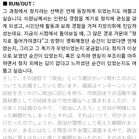
■ RUN/OUT :
그 과정에서 정치라는 선택은 언제 등장하게 되었는지도 여쭙고
싶습니다. 의원님께서는 인턴십 경험을 계기로 정치에 관심을 갖
게 되셨고, 시민단체 활동과 보좌 경험을 거쳐 지방의회에 진입하
셨는데요. 지금의 시점에서 돌아보실 때, 그 많은 경로 가운데 “정
치로 들어가야겠다”고 방향이 명확해졌던 순간이 있었다면 언제
였는지, 그리고 그 계기가 무엇이었는지 궁금합니다. 정치가 이상
으로 보였던 순간이 있었는지, 혹은 오히려 현실의 부조리를 마주
하면서 정치 외에는 답이 없다고 느끼셨던 순간이 있었는지도 여
쭙고 싶습니다.
そして、その過程で「政治」という選択がいつ現れたのかに
ついてもお聞きしたいと思います。議員はインターンシップ
経験をきっかけに政治に関心を持ち、市民団体での活動や議
員秘書としての経験を経て地方議会へと進まれましたが、そ
の多くの経路のなかで、「政治に入ろう」と方向が明確にな
った瞬間がもしあったとすれば、それはいつで、何がきっか
けだったのでしょうか。政治が理想として見えた瞬間があっ
たのか、あるいはむしろ現実の不条理に直面する中で、政治
以外に答えはないと感じた瞬間があったのか、その点も伺い