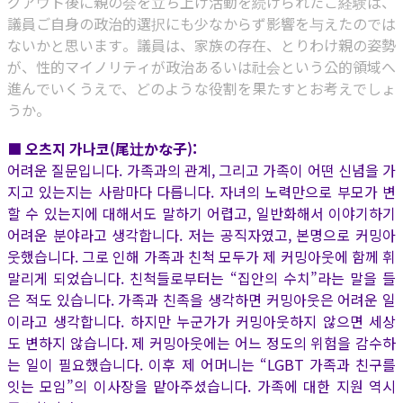
グアウト後に親の会を立ち上げ活動を続けられたご経験は、
議員ご自身の政治的選択にも少なからず影響を与えたのでは
ないかと思います。議員は、家族の存在、とりわけ親の姿勢
が、性的マイノリティが政治あるいは社会という公的領域へ
進んでいくうえで、どのような役割を果たすとお考えでしょ
うか。
■ 오츠지 가나코(尾辻かな子):
어려운 질문입니다. 가족과의 관계, 그리고 가족이 어떤 신념을 가
지고 있는지는 사람마다 다릅니다. 자녀의 노력만으로 부모가 변
할 수 있는지에 대해서도 말하기 어렵고, 일반화해서 이야기하기
어려운 분야라고 생각합니다. 저는 공직자였고, 본명으로 커밍아
웃했습니다. 그로 인해 가족과 친척 모두가 제 커밍아웃에 함께 휘
말리게 되었습니다. 친척들로부터는 “집안의 수치”라는 말을 들
은 적도 있습니다. 가족과 친족을 생각하면 커밍아웃은 어려운 일
이라고 생각합니다. 하지만 누군가가 커밍아웃하지 않으면 세상
도 변하지 않습니다. 제 커밍아웃에는 어느 정도의 위험을 감수하
는 일이 필요했습니다. 이후 제 어머니는 “LGBT 가족과 친구를
잇는 모임”의 이사장을 맡아주셨습니다. 가족에 대한 지원 역시