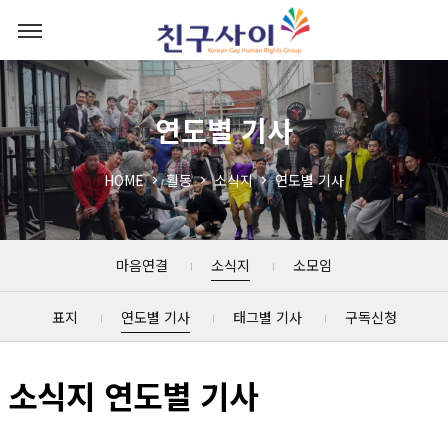
연도별 기사
HOME
활동
소식지
연도별 기사
마음연결
소식지
소모임
표지
연도별 기사
태그별 기사
구독신청
소식지 연도별 기사