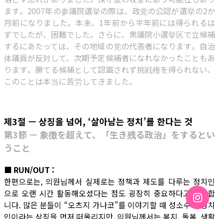
ます。2007年の参議院選挙の際は、政党の公認が選挙の2か
月前になりました。本来、1年前から半年前には得られるは
ずでしたが、困難でした。さらに、衆議院小選挙区で立候補
するにあたっては、その地域の党の代表者になります。自治
体議員が反対して、次期予定候補者になれなかったこともあ
ります。勝てる候補として認識されず挑戦権を得られない、
このことは本当に苦労してきました。
제3절 — 상징을 넘어, ‘살아남는 정치’를 한다는 것
第3節 — 象徴を超えて、「生き残る政治」をするとい
うこと
■ RUN/OUT :
한편으로는, 의원님께서 실제로는 정책과 제도를 다루는 정치인
으로 오랜 시간 활동해오셨다는 점도 굉장히 중요하다고 생각합
니다. 많은 분들이 “오츠지 가나코”를 이야기할 때 성소수자 정치
인이라는 상징을 먼저 떠올리지만, 의원님께서는 복지, 돌봄, 생활