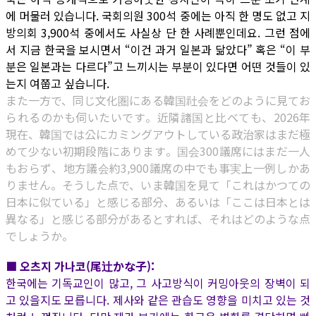
에 머물러 있습니다. 국회의원 300석 중에는 아직 한 명도 없고 지
방의회 3,900석 중에서도 사실상 단 한 사례뿐인데요. 그런 점에
서 지금 한국을 보시면서 “이건 과거 일본과 닮았다” 혹은 “이 부
분은 일본과는 다르다”고 느끼시는 부분이 있다면 어떤 것들이 있
는지 여쭙고 싶습니다.
また一方で、同じ文化圏にある韓国社会をどのように見てお
られるのかも伺いたいです。近隣諸国と比べても、2026年
現在、韓国では公にカミングアウトしている政治家はまだ極
めて少ない初期段階にあります。国会300議席にはまだ一人
もおらず、地方議会約3,900議席の中でも事実上一例しかあ
りません。そうした点で、いま韓国を見て「これはかつての
日本に似ている」と感じる部分、あるいは「ここは日本とは
異なる」と感じる部分があるとすれば、それはどのような点
でしょうか。
■ 오츠지 가나코(尾辻かな子):
한국에는 기독교인이 많고, 그 사고방식이 커밍아웃의 장벽이 되
고 있을지도 모릅니다. 제사와 같은 관습도 영향을 미치고 있는 것