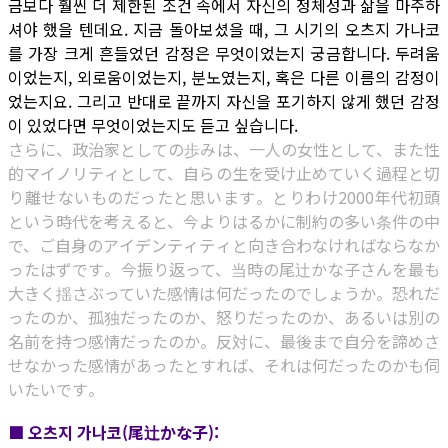
금보다 훨씬 더 제한된 조건 속에서 자신의 정체성과 삶을 마주하
셔야 했을 텐데요. 지금 돌아보셨을 때, 그 시기의 오츠지 가나코
를 가장 크게 흔들었던 감정은 무엇이었는지 궁금합니다. 두려움
이었는지, 외로움이었는지, 분노였는지, 혹은 다른 이름의 감정이
었는지요. 그리고 반대로 끝까지 자신을 포기하지 않게 했던 감정
이 있었다면 무엇이었는지도 듣고 싶습니다.
さらに、政治家としての歩みは、一人の女性として、また性
的マイノリティとして、自らの生を受け止めていく過程と切
り離せないものだったと思います。とりわけ2000年代初頭
という時代を考えると、今よりはるかに制約の多い条件の中
で、ご自身のアイデンティティと向き合わなければならなか
ったはずです。今振り返って、当時の尾辻かな子さんを最も
大きく揺さぶっていた感情は何だったのでしょうか。恐れだ
ったのか、孤独だったのか、怒りだったのか、あるいは別の
名前を持つ感情だったのか。反対に、最後まで自分を諦めさ
せなかった感情があったとすれば、それは何だったのかも伺
いたいです。
■ 오츠지 가나코(尾辻かな子):