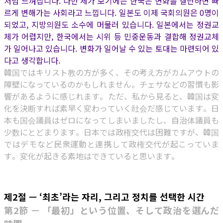
처럼 느껴집니다. 다만 제가 보기에는 한국은 변화를 결단하면 빠
르게 변해가는 사회라고 느낍니다. 일본도 이제 국회의원은 0명이
되었고, 지방의원도 소수에 머물러 있습니다. 일본에서는 정권교
체가 어렵지만, 한국에서는 시위 등 민중운동과 결합해 정권교체
가 일어나고 있습니다. 변화가 일어날 수 있는 토대는 마련되어 있
다고 생각합니다.
韓国ではキリスト教の方が多く、その考え方がカムアウトの
障壁になっているのかもしれません。チェサなどの習慣も影
響があるように感じれます。ただ、私から見ると、韓国は変
化を決断すれば素早く変わっていく社会だ感じています。日
本も国会議員はゼロになってしまいましたし、自治体議員も
少数にとどまります。日本では政権交代は困難ですが、韓国
ではデモなど民衆運動と連携して政権交代が起こっていま
す。変化が起きる素地はできていると思います。
제2절 — ‘최초’라는 자리, 그리고 정치를 선택한 시간
第2節 — 「最初」という位置、そして政治を選んだ