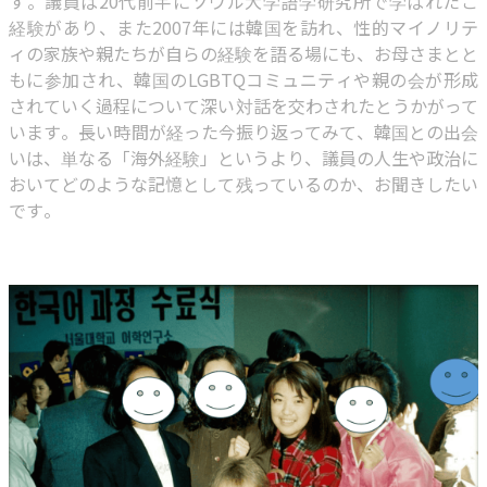
す。議員は20代前半にソウル大学語学研究所で学ばれたご
経験があり、また2007年には韓国を訪れ、性的マイノリテ
ィの家族や親たちが自らの経験を語る場にも、お母さまとと
もに参加され、韓国のLGBTQコミュニティや親の会が形成
されていく過程について深い対話を交わされたとうかがって
います。長い時間が経った今振り返ってみて、韓国との出会
いは、単なる「海外経験」というより、議員の人生や政治に
おいてどのような記憶として残っているのか、お聞きしたい
です。