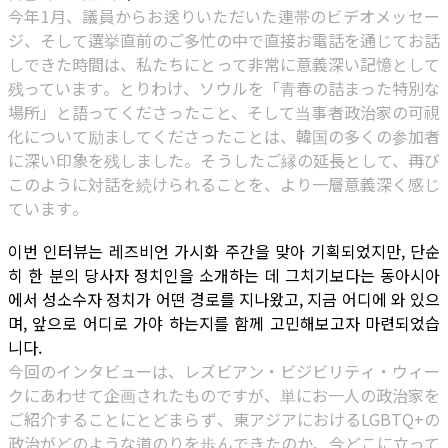
今年1月、議員からお送りいただいた連帯のビデオメッセー
ジ、そして選挙直前のご多忙の中で直接お電話を通じてお話
しできた時間は、私たちにとって非常に意義深い記憶として
残っています。とりわけ、ソウルを「青春の詰まった特別な
場所」と語ってくださったこと、そして当事者政治家の可視
化について励ましてくださったことは、韓国の多くの参加者
に深い印象を残しました。そうしたご縁の延長として、再び
このように対話を続けられることを、より一層意義深く感じ
ています。
이번 인터뷰는 레즈비언 가시화 주간을 맞아 기획되었지만, 단순
히 한 분의 당사자 정치인을 소개하는 데 그치기보다는 동아시아
에서 성소수자 정치가 어떤 경로를 지나왔고, 지금 어디에 와 있으
며, 앞으로 어디로 가야 하는지를 함께 고민해보고자 마련되었습
니다.
今回のインタビューは、レズビアン・ビジビリティ・ウィー
クにあわせて企画されたものですが、単にお一人の政治家を
ご紹介することにとどまらず、東アジアにおけるLGBTQ+の
政治がどのような道のりを歩んできたのか、今どこに立って