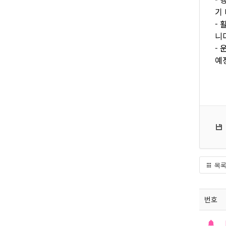
기
-
니
-
예
목
번호