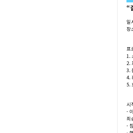
“
일시
장소
프로
1.
2.
3.
4.
5.
시
-
죄
-
-