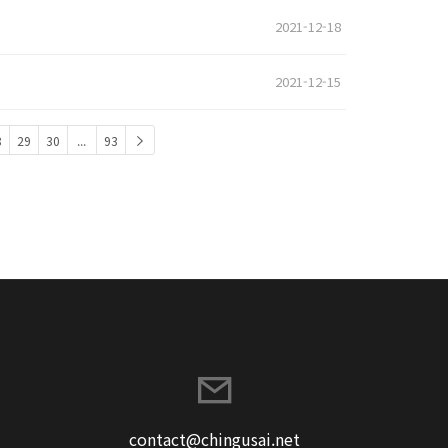
2021-12-18
2021-12-15
8
29
30
...
93
contact@chingusai.net