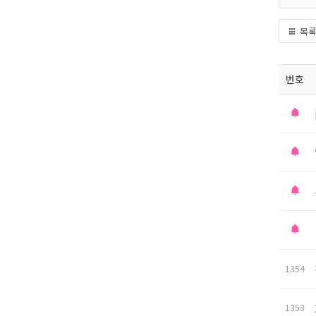
목
번호
1354
1353