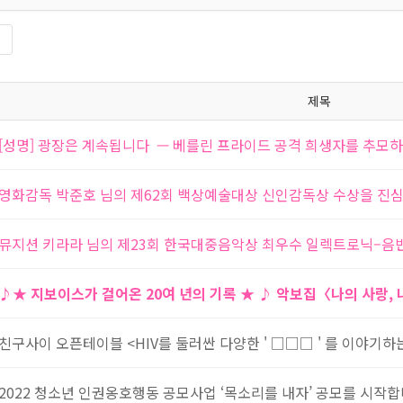
록
제목
[성명] 광장은 계속됩니다 — 베를린 프라이드 공격 희생자를 추모
영화감독 박준호 님의 제62회 백상예술대상 신인감독상 수상을 진
뮤지션 키라라 님의 제23회 한국대중음악상 최우수 일렉트로닉–음
♪★ 지보이스가 걸어온 20여 년의 기록 ★ ♪ 악보집〈나의 사랑,
친구사이 오픈테이블 <HIV를 둘러싼 다양한 ' □□□ ' 를 이야기하는
2022 청소년 인권옹호행동 공모사업 ‘목소리를 내자’ 공모를 시작합