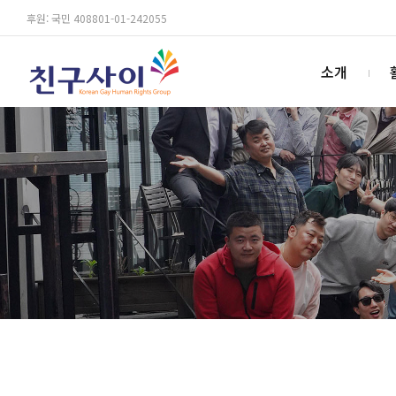
후원: 국민 408801-01-242055
소개