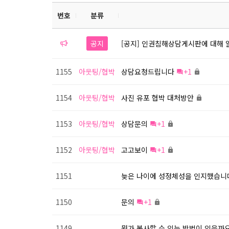
번호
분류
공지
[공지] 인권침해상담게시판에 대해 
1155
아웃팅/협박
상담요청드립니다
+1
1154
아웃팅/협박
사진 유포 협박 대처방안
1153
아웃팅/협박
상담문의
+1
1152
아웃팅/협박
고고보이
+1
1151
늦은 나이에 성정체성을 인지했습니다.
1150
문의
+1
1149
뭔가 봉사할 수 있는 방법이 있을까