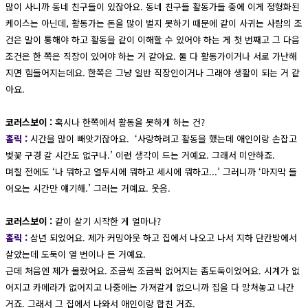
많이 사니까 동네 친구들이 있잖아요. 동네 친구들 활동가들 중에 이게 정형화된
케이스는 아닌데, 활동가는 돈을 많이 벌지 못하기 때문에 같이 사귀는 사람의 조
건은 말이 통해야 하고 활동을 같이 이해할 수 있어야 하는 게 첫 번째고 그 다음
조건은 한 쪽은 직장이 있어야 하는 거 같아요. 둘 다 활동가이거나 서로 가난해
지면 힘들어지는데요. 한쪽은 그냥 일반 직장인이거나 그래야 생활이 되는 거 같
아요.
코러스보이 :
혹시나 한쪽에서 활동을 못하게 하는 건?
홀릭 :
시간을 많이 빼앗기잖아요. ‘사랑하려고 활동을 했는데 애인이랑 손잡고
벚꽃 구경 갈 시간도 없구나.’ 이런 생각이 드는 거예요. 그래서 미안하죠.
며칠 전에도 ‘나 뭐하고 열두시에 뭐하고 세시에 뭐하고...’ 그러니까 ‘마지막 들
어오는 시간만 얘기해.’ 그러는 거예요. 웃음.
코러스보이 :
같이 살기 시작한 게 얼마나?
홀릭 :
삼년 되었어요. 제가 커밍아웃 하고 집에서 나오고 나서 지하 단칸방에서
살았는데 도둑이 열 번이나 든 거예요.
근데 처음엔 제가 몰랐어요. 조금씩 조금씩 없어지는 좀도둑이었어요. 시계가 없
어지고 카메라가 없어지고 나중에는 가져갈게 없으니까 집을 다 망쳐놓고 나간
거죠. 그래서 그 집에서 나와서 애인이랑 합친 거죠.