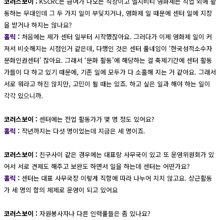
코러스보이 :
KSCRC는 급여가 나오는 직장이고 엘지비티 영화제는 직업 외에 활
동하는 무대인데 그 두 가지 일이 부딪치거나, 영화제 일 때문에 센터 일에 지장
을 받거나 하지는 않나요?
홀릭 :
처음에는 제가 센터 일부터 시작했잖아요. 그러다가 이제 영화제 일이 커
져서 비슷해지는 시점인거 같은데, 다행인 것은 센터 풀네임이 ‘한국성적소수자
문화인권센터’ 잖아요. 그래서 ‘문화 활동’에 해당하는 걸 축제기간에 센터 활동
가들이 다 하고 있기 때문에, 기존 일에 모두가 다 소홀해 지는 거 같아요. 그래서
서로 뭐라고 하진 않지만, 고민이 될 때는 있죠. 하고 싶은 일과 해야 하는 일이
각각 있으니까.
코러스보이 :
센터에는 전업 활동가가 몇 명 정도 있어요?
홀릭 :
작년까지는 다섯 명이었는데 지금은 세 명이죠.
코러스보이 :
친구사이 같은 경우에는 대표랑 사무국이 있고 또 운영위원회가 있
어서 서로 견제도 해주고 보완도 하면서 일을 하는데 센터는 어떤가요?
홀릭 :
센터는 대표 사무국장 이렇게 직함에 따라 나누어 지지 않고요. 상근활동
가 세 명의 합의 체제로 운영이 되고 있어요
코러스보이 :
자원봉사자나 다른 인력풀들은 좀 있나요?