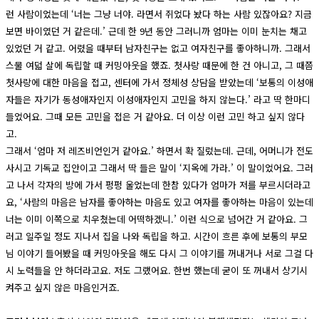
런 사람이었는데 ‘너는 그냥 너야. 라면서 쥐었다 놨다 하는 사람 있잖아요? 지금
보면 바이였던 거 같은데.’ 근데 한 9년 동안 그러니까 엄마는 이미 눈치는 채고
있었던 거 같고. 어렸을 때부터 남자친구는 없고 여자친구를 좋아하니까. 그래서
스물 여덟 살에 독립할 때 커밍아웃을 했죠. 첫사랑 때문에 한 건 아니고, 그 때쯤
첫사랑에 대한 마음을 접고, 센터에 가서 정체성 상담을 받았는데 ‘보통의 이성애
자들은 자기가 동성애자인지 이성애자인지 고민을 하지 않는다.’ 라고 딱 한마디
들었어요. 그때 모든 고민을 접은 거 같아요. 더 이상 이런 고민 하고 싶지 않다
고.
그래서 ‘엄마 저 레즈비언인거 같아요.’ 하면서 확 질렀는데. 근데, 어머니가 전도
사시고 기독교 집안이고 그래서 딱 들은 말이 ‘지옥에 가라.’ 이 말이었어요. 그러
고 나서 각자의 방에 가서 펑펑 울었는데 한참 있다가 엄마가 저를 부르시더라고
요, ‘사람의 마음은 남자를 좋아하는 마음도 있고 여자를 좋아하는 마음이 있는데
너는 이미 이쪽으로 치우쳤는데 어떡하겠니.’ 이런 식으로 넘어간 거 같아요. 그
러고 일주일 정도 지나서 집을 나와 독립을 하고. 시간이 흐른 후에 보통의 부모
님 이야기 들어봤을 때 커밍아웃을 해도 다시 그 이야기를 꺼내거나 서로 그걸 다
시 노력들을 안 하더라고요. 저도 그랬어요. 한번 했는데 굳이 또 꺼내서 상기시
켜주고 싶지 않은 마음인거죠.