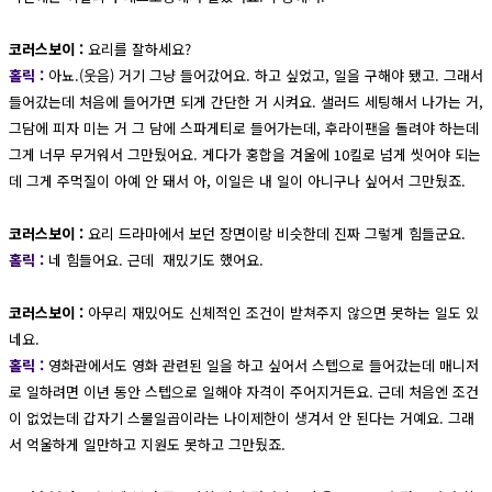
코러스보이 :
요리를 잘하세요?
홀릭 :
아뇨.(웃음) 거기 그냥 들어갔어요. 하고 싶었고, 일을 구해야 됐고. 그래서
들어갔는데 처음에 들어가면 되게 간단한 거 시켜요. 샐러드 세팅해서 나가는 거,
그담에 피자 미는 거 그 담에 스파게티로 들어가는데, 후라이팬을 돌려야 하는데
그게 너무 무거워서 그만뒀어요. 게다가 홍합을 겨울에 10킬로 넘게 씻어야 되는
데 그게 주먹질이 아예 안 돼서 아, 이일은 내 일이 아니구나 싶어서 그만뒀죠.
코러스보이 :
요리 드라마에서 보던 장면이랑 비슷한데 진짜 그렇게 힘들군요.
홀릭 :
네 힘들어요. 근데 재밌기도 했어요.
코러스보이 :
아무리 재밌어도 신체적인 조건이 받쳐주지 않으면 못하는 일도 있
네요.
홀릭 :
영화관에서도 영화 관련된 일을 하고 싶어서 스텝으로 들어갔는데 매니저
로 일하려면 이년 동안 스텝으로 일해야 자격이 주어지거든요. 근데 처음엔 조건
이 없었는데 갑자기 스물일곱이라는 나이제한이 생겨서 안 된다는 거예요. 그래
서 억울하게 일만하고 지원도 못하고 그만뒀죠.