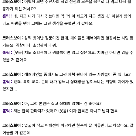
코러스보이 :
어떻게 보면 주류사회 직업 전선의 모순을 몸으로 다 겪고 나서 활
동가가 되신 거네요?
홀릭 :
네. 지금 내가 다시 겪는다면 막 ‘왜 이 제도가 지금 생겼나.’ 이렇게 항의
라도 해봤을 텐데 그때는 그런 생각을 못했던 거 같아요.
코러스보이 :
살짝 벗어난 질문이긴 한데, 게이들은 제복이라면 열광하는 사람 많
거든요. 경찰이나, 소방관이나 뭐.
홀릭 :
(웃음) 저도 소방관이나 경찰복이면 입고 싶은데요. 치마만 아니면 입을 수
있을 거 같아요.
코러스보이 :
레즈비언들 중에서도 그런 제복 판타지 있는 사람들이 좀 있나요?
홀릭 :
있죠. 특히 교복. 근데 내가 입느냐 상대방을 입히느냐는 취향의 차이가 있
겠지만...
코러스보이 :
아, 그럼 본인은 싫고 상대방 입히는 건 좋아요?
홀릭 :
저는 한복 판타지가 있어요.(웃음) 여자 한복은 아니고 남자 한복.
코러스보이 :
얼굴이 작고 어깨선이 아담하면 한복이 잘 어울린다고 하잖아요. 잘
어울릴 거 같은데.