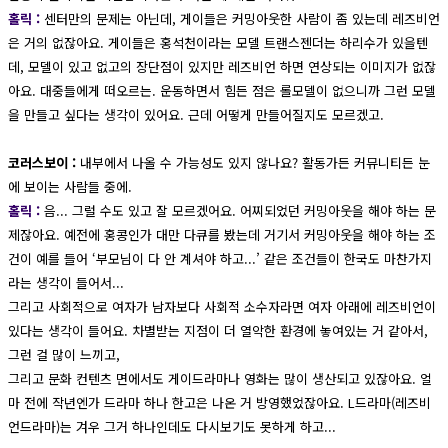
홀릭 :
센터만의 문제는 아닌데, 게이들은 커밍아웃한 사람이 좀 있는데 레즈비언
은 거의 없잖아요. 게이들은 홍석천이라는 모델 트랜스젠더는 하리수가 있을텐
데, 모델이 있고 없고의 장단점이 있지만 레즈비언 하면 연상되는 이미지가 없잖
아요. 대중들에게 떠오르는. 운동하면서 힘든 점은 롤모델이 없으니까 그런 모델
을 만들고 싶다는 생각이 있어요. 근데 어떻게 만들어질지도 모르겠고.
코러스보이 :
내부에서 나올 수 가능성도 있지 않나요? 활동가든 커뮤니티든 눈
에 보이는 사람들 중에.
홀릭 :
음... 그럴 수도 있고 잘 모르겠어요. 어찌되었던 커밍아웃을 해야 하는 문
제잖아요. 예전에 홍콩인가 대만 다큐를 봤는데 거기서 커밍아웃을 해야 하는 조
건이 예를 들어 ‘부모님이 다 안 계셔야 하고...’ 같은 조건들이 한국도 마찬가지
라는 생각이 들어서...
그리고 사회적으로 여자가 남자보다 사회적 소수자라면 여자 아래에 레즈비언이
있다는 생각이 들어요. 차별받는 지점이 더 열악한 환경에 놓여있는 거 같아서,
그런 걸 많이 느끼고,
그리고 문화 컨텐츠 면에서도 게이드라마나 영화는 많이 생산되고 있잖아요. 얼
마 전에 작년엔가 드라마 하나 한고은 나온 거 방영했었잖아요. L드라마(레즈비
언드라마)는 겨우 그거 하나인데도 다시보기도 못하게 하고...