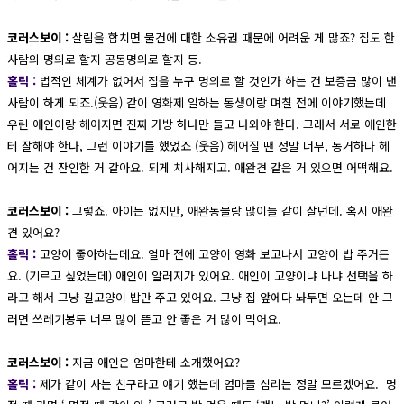
코러스보이 :
살림을 합치면 물건에 대한 소유권 때문에 어려운 게 많죠? 집도 한
사람의 명의로 할지 공동명의로 할지 등.
홀릭 :
법적인 체계가 없어서 집을 누구 명의로 할 것인가 하는 건 보증금 많이 낸
사람이 하게 되죠.(웃음) 같이 영화제 일하는 동생이랑 며칠 전에 이야기했는데
우린 애인이랑 헤어지면 진짜 가방 하나만 들고 나와야 한다. 그래서 서로 애인한
테 잘해야 한다, 그런 이야기를 했었죠 (웃음) 헤어질 땐 정말 너무, 동거하다 헤
어지는 건 잔인한 거 같아요. 되게 치사해지고. 애완견 같은 거 있으면 어떡해요.
코러스보이 :
그렇죠. 아이는 없지만, 애완동물랑 많이들 같이 살던데. 혹시 애완
견 있어요?
홀릭 :
고양이 좋아하는데요. 얼마 전에 고양이 영화 보고나서 고양이 밥 주거든
요. (기르고 싶었는데) 애인이 알러지가 있어요. 애인이 고양이냐 나냐 선택을 하
라고 해서 그냥 길고양이 밥만 주고 있어요. 그냥 집 앞에다 놔두면 오는데 안 그
러면 쓰레기봉투 너무 많이 뜯고 안 좋은 거 많이 먹어요.
코러스보이 :
지금 애인은 엄마한테 소개했어요?
홀릭 :
제가 같이 사는 친구라고 얘기 했는데 엄마들 심리는 정말 모르겠어요. 명