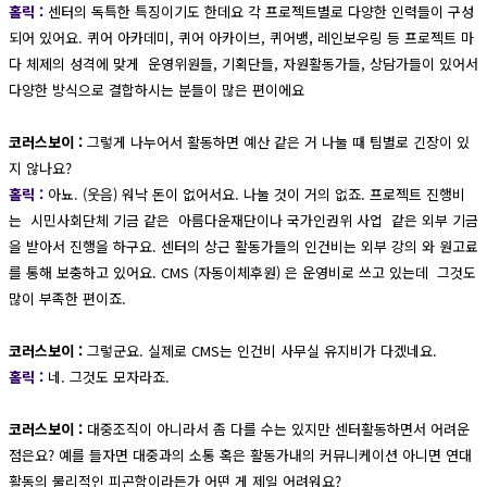
홀릭 :
센터의 독특한 특징이기도 한데요 각 프로젝트별로 다양한 인력들이 구성
되어 있어요. 퀴어 아카데미, 퀴어 아카이브, 퀴어뱅, 레인보우링 등 프로젝트 마
다 체제의 성격에 맞게 운영위원들, 기획단들, 자원활동가들, 상담가들이 있어서
다양한 방식으로 결합하시는 분들이 많은 편이에요
코러스보이 :
그렇게 나누어서 활동하면 예산 같은 거 나눌 때 팀별로 긴장이 있
지 않나요?
홀릭 :
아뇨. (웃음) 워낙 돈이 없어서요. 나눌 것이 거의 없죠. 프로젝트 진행비
는 시민사회단체 기금 같은 아름다운재단이나 국가인권위 사업 같은 외부 기금
을 받아서 진행을 하구요. 센터의 상근 활동가들의 인건비는 외부 강의 와 원고료
를 통해 보충하고 있어요. CMS (자동이체후원) 은 운영비로 쓰고 있는데 그것도
많이 부족한 편이죠.
코러스보이 :
그렇군요. 실제로 CMS는 인건비 사무실 유지비가 다겠네요.
홀릭 :
네. 그것도 모자라죠.
코러스보이 :
대중조직이 아니라서 좀 다를 수는 있지만 센터활동하면서 어려운
점은요? 예를 들자면 대중과의 소통 혹은 활동가내의 커뮤니케이션 아니면 연대
활동의 물리적인 피곤함이라든가 어떤 게 제일 어려워요?