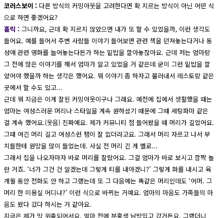
코러스보이 :
다른 방식의 커밍아웃을 고려한다면 확 지르는 방식이 아닌 어떤 식
으로 하면 좋겠어요?
홀릭 :
그니까요, 근데 확 지르지 않았으면 내가 또 할 수 있었을까, 이런 생각도
들어요. 예를 들어서 주변 사람들 이야기 들어보면 관련 책을 던져놓는다거나 동
성애 관련 영화를 늘어놓는다든가 하는 밑밥을 깔아놓잖아요. 근데 저는 엄마랑
그 전에 많은 이야기를 해서 엄마가 알고 있었을 거 같은데 굳이 그런 밑밥을 깔
았어야 했을까 하는 생각은 했어요. 뭐 이야기 좀 하자고 불러내서 레스토랑 같은
곳에서 할 수도 있고...
근데 뭐 지금은 이게 잘된 커밍아웃이구나 그래요. 예전에 집에서 생활했을 때는
엄마는 여성스러운 머리나 스타일을 계속 원하셨기 때문에 그때 세팅파마 같은
걸 계속 했어요.(웃음) 진짜예요. 제가 커뮤니티 첨 들어왔을 때 머리가 길었어요.
그때 여긴 머리 길고 여성스런 팸이 잘 없더라고요. 그래서 머리 자르고 나서 부
치들한테 원망을 많이 들었는데. 사실 전 머리 긴 게 별로...
그래서 집을 나오자마자 바로 머리를 잘랐어요. 그걸 엄마가 바로 보시고 깜짝 놀
란 거죠. ‘너가 그건 건 알겠는데 그렇게 티를 내야겠니?’ 그렇게 화를 내시고 육
개월 동안 전화도 안 하고 그랬는데 또 그 다음에는 똑같은 머리인데도 ‘어머. 그
머리 한 미용실 어디냐?’ 이런 식으로 바뀌는 거예요. 엄마의 마음도 가족들의 마
음도 왔다 갔다 하시는 거 같아요.
지금은 제가 막 위축되어서요, 얼마 전에 분홍색 남방입고 갔거든요. 그랬더니