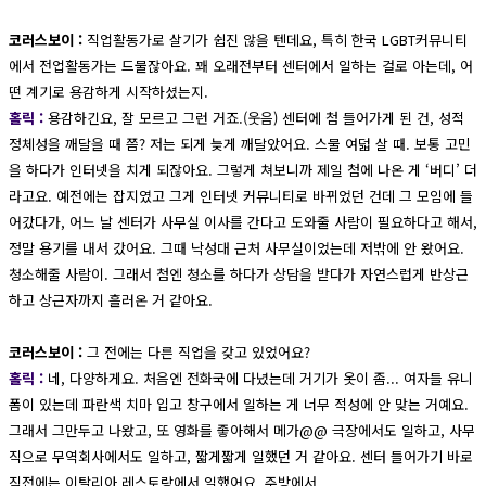
코러스보이 :
직업활동가로 살기가 쉽진 않을 텐데요, 특히 한국 LGBT커뮤니티
에서 전업활동가는 드물잖아요. 꽤 오래전부터 센터에서 일하는 걸로 아는데, 어
떤 계기로 용감하게 시작하셨는지.
홀릭 :
용감하긴요, 잘 모르고 그런 거죠.(웃음) 센터에 첨 들어가게 된 건, 성적
정체성을 깨달을 때 쯤? 저는 되게 늦게 깨달았어요. 스물 여덟 살 때. 보통 고민
을 하다가 인터넷을 치게 되잖아요. 그렇게 쳐보니까 제일 첨에 나온 게 ‘버디’ 더
라고요. 예전에는 잡지였고 그게 인터넷 커뮤니티로 바뀌었던 건데 그 모임에 들
어갔다가, 어느 날 센터가 사무실 이사를 간다고 도와줄 사람이 필요하다고 해서,
정말 용기를 내서 갔어요. 그때 낙성대 근처 사무실이었는데 저밖에 안 왔어요.
청소해줄 사람이. 그래서 첨엔 청소를 하다가 상담을 받다가 자연스럽게 반상근
하고 상근자까지 흘러온 거 같아요.
코러스보이 :
그 전에는 다른 직업을 갖고 있었어요?
홀릭 :
네, 다양하게요. 처음엔 전화국에 다녔는데 거기가 옷이 좀... 여자들 유니
폼이 있는데 파란색 치마 입고 창구에서 일하는 게 너무 적성에 안 맞는 거예요.
그래서 그만두고 나왔고, 또 영화를 좋아해서 메가@@ 극장에서도 일하고, 사무
직으로 무역회사에서도 일하고, 짧게짧게 일했던 거 같아요. 센터 들어가기 바로
직전에는 이탈리아 레스토랑에서 일했어요. 주방에서.