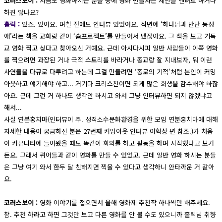
코러스보이 :
지금도 영화하시는 분들 중에 영화 만들자는 제안을 센터로 하거나
하진 않나요?
홀릭 :
있죠. 있어요. 며칠 전에도 인터뷰 있었어요. 작년에 ‘하나님과 만난 동성
애’라는 책을 교화랑 같이 ‘슘프로젝트’를 만들어서 냈잖아요. 그 책을 보고 기독
교 영화 찍고 싶다고 찾아오신 거예요. 근데 아시다시피 일반 사람들이 이쪽 영화
를 찍으려면 과장된 거나 극적 스토리를 바라거나 종교랑 잘 지내보자, 뭐 이런
사연들을 다큐로 다루려고 하는데 그걸 만들려면 ‘종로의 기적’처럼 본인이 커밍
아웃하고 얘기해야 하고... 거기다 크리스찬이면 되게 많은 희생을 감수해야 하잖
아요. 근데 그런 거 하나도 생각안 하시고 와서 그냥 인터뷰하면 되지 않겠냐고
해서...
사실 연분홍치마(인터뷰이 주. 성적소수문화환경을 위한 모임 연분홍치마에 대해
자세한 내용이 궁금하신 분은 27번째 커밍아웃 인터뷰 이혁상 편 참조.)가 처음
이 커뮤니티에 들어왔을 때도 똑같이 회의를 하고 활동을 하며 시작했다고 보거
든요. 그래서 퀴어들과 같이 영화를 만들 수 있었고. 근데 일반 영화 하시는 분들
은 그냥 여기 와서 한두 달 친해지면 찍을 수 있다고 생각하니 안타까운 거 같아
요.
코러스보이 :
영화 이야기를 접으면서 올해 영화제 추천작 하나씩만 해주세요.
참. 추천 하라고 하면 그것만 보고 다른 영화를 안 볼 수도 있으니까 홀릭님 취향