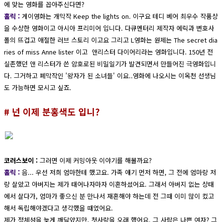
에 맞는 영화를 꼽아주신다면?
홀릭 :
게이영화는 개막작 Keep the lights on. 이구요 테디 베어 최우수 작품상
을 수상한 영화이고 아시아 프리미어 입니다. 다큐멘터리 제작자 에릭과 변호사
폴의 뜨겁고 애절한 러브 스토리 이고요 그리고 L영화는 원제는 The secret dia
ries of miss Anne lister 이고 앤리스터 다이어리라는 영화입니다. 150년 전
실존했던 앤 리스터가 쓴 암호로된 비밀일기가 발견되면서 만들어진 극영화입니
다. 그거하고 폐막작인 '왕자가 된 소녀들' 이요..영화에 나오시는 이옥천 선생님
도 가능하면 모시고 싶죠.
# 넌 이제 분홍색도 입니?
코러스보이 :
그러면 이제 커밍아웃 이야기를 해볼까요?
홀릭 :
음... 우선 저희 엄마한테 했고요. 가족 얘기 먼저 하면, 그 전에 엄마랑 저
랑 살았고 아버지는 제가 태어나자마자 이혼하셨어요. 그래서 아버지 없는 상태
에서 살다가, 엄마가 좋으신 분 만나서 재혼해야 하는데 전 그때 이미 많이 컸고
해서 독립해야겠다고 생각했을 때였어요.
제가 정체성을 늦게 깨달았지만, 첫사랑을 오래 했어요. 그 사람은 나쁜 여자? 그