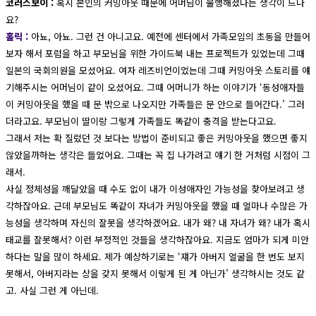
코러스보이 :
혹시 본인의 커밍아웃 때문에 어머님이 불행해졌다는 생각이 드나
요?
홀릭 :
아뇨, 아뇨. 그런 건 아니고요. 예전에 센터에서 가족모임의 초동을 만들어
보자 해서 포럼을 하고 부모님을 위한 가이드북 내는 프로젝트가 있었는데 그때
일본의 국회의원을 모셨어요. 여자 레즈비언이었는데 그때 커밍아웃 스토리를 얘
기해주시는 어머님이 같이 오셨어요. 그때 어머니가 하는 이야기가 ‘동성애자들
이 커밍아웃을 했을 때 문 밖으로 나오지만 가족들은 문 안으로 들어간다.’ 그러
더라고요. 부모님이 딸이랑 그렇게 가족들도 똑같이 충격을 받는다고요.
그래서 저는 확 질렀던 것 보다는 방법이 준비되고 좋은 커밍아웃을 했으면 좋지
않았을까하는 생각은 들었어요. 그때는 꼭 집 나가려고 얘기 한 거처럼 시점이 그
래서.
사실 정체성을 깨달았을 때 수도 없이 내가 이성애자인 가능성을 찾아보려고 생
각하잖아요. 근데 부모님도 똑같이 자녀가 커밍아웃을 했을 때 얼마나 수많은 가
능성을 생각하며 자신의 잘못을 생각하겠어요. 내가 왜? 내 자녀가 왜? 내가 혹시
태교를 잘못해서? 이런 부정적인 것들을 생각하잖아요. 지금도 엄마가 되게 미안
하다는 말을 많이 하세요. 제가 예상하기로는 ‘쟤가 아버지 얼굴을 한 번도 보지
못해서, 아버지라는 상을 갖지 못해서 이렇게 된 게 아닌가’ 생각하시는 것도 같
고. 사실 그런 게 아닌데.