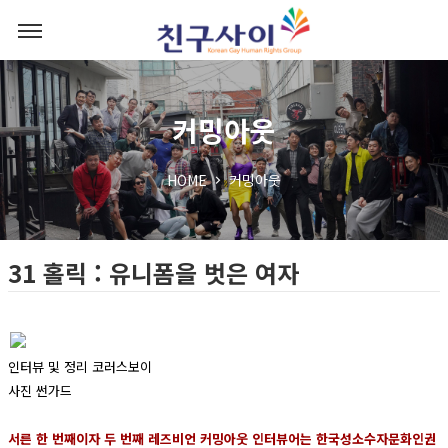
커밍아웃
HOME
커밍아웃
31 홀릭 : 유니폼을 벗은 여자
인터뷰 및 정리 코러스보이
사진 썬가드
서른 한 번째이자 두 번째 레즈비언 커밍아웃 인터뷰어는 한국성소수자문화인권