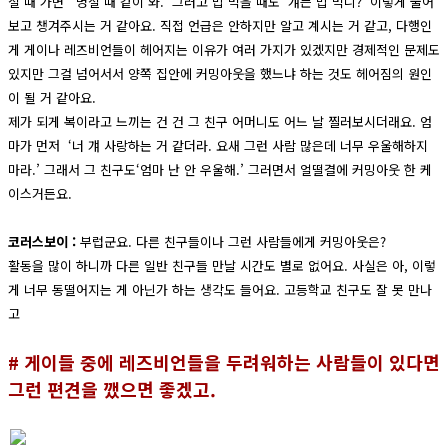
절 때 가면 ‘ 명절 때 같이 와.’ 그러고 밥 먹을 때도 ‘걔는 밥 먹니?’ 이렇게 물어
보고 챙겨주시는 거 같아요. 직접 언급은 안하지만 알고 계시는 거 같고, 다행인
게 게이나 레즈비언들이 헤어지는 이유가 여러 가지가 있겠지만 경제적인 문제도
있지만 그걸 넘어서서 양쪽 집안에 커밍아웃을 했느냐 하는 것도 헤어짐의 원인
이 될 거 같아요.
제가 되게 복이라고 느끼는 건 건 그 친구 어머니도 어느 날 찔러보시더래요. 엄
마가 먼저 ‘너 걔 사랑하는 거 같더라. 요새 그런 사람 많은데 너무 우울해하지
마라.’ 그래서 그 친구도‘엄마 난 안 우울해.’ 그러면서 얼떨결에 커밍아웃 한 케
이스거든요.
코러스보이 :
부럽군요. 다른 친구들이나 그런 사람들에게 커밍아웃은?
활동을 많이 하니까 다른 일반 친구들 만날 시간도 별로 없어요. 사실은 아, 이렇
게 너무 동떨어지는 게 아닌가 하는 생각도 들어요. 고등학교 친구도 잘 못 만나
고
# 게이들 중에 레즈비언들을 두려워하는 사람들이 있다면
그런 편견을 깼으면 좋겠고.