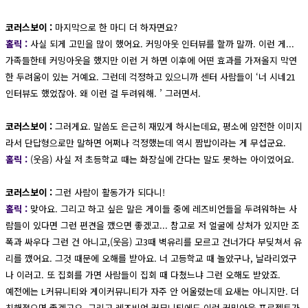
코러스보이 :
마지막으로 한 마디 더 하자면요?
홀릭 :
사실 되게 고민을 많이 했어요. 커밍아웃 인터뷰를 할까 말까. 이런 게...
가족들한테 커밍아웃을 했지만 이런 거 하면 이후에 어떤 효과를 가져올지 막연
한 두려움이 있는 거예요. 그런데 걱정하고 있으니까 센터 사람들이 ‘너 시네21
인터뷰도 했었잖아. 왜 이런 걸 두려워해. ’ 그러면서.
코러스보이 :
그러게요. 말씀도 은근히 재밌게 하시는데요, 평소에 얌전한 이미지
라서 단답형으로만 말하면 어쩌나 걱정했는데 역시 짬밥이라는 게 무섭군요.
홀릭 :
(웃음) 사실 저 초등학교 때는 화장실에 간다는 말도 못하는 아이였어요.
코러스보이 :
그런 사람이 활동가가 되다니!
홀릭 :
맞아요. 그리고 하고 싶은 말은 게이들 중에 레즈비언들을 두려워하는 사
람들이 있다면 그런 편견을 깼으면 좋겠고... 참고로 저 얼굴에 상처가 있지만 조
폭과 싸우다 그런 건 아니고,(웃음) 고3때 벽유리를 모르고 건너가다 부딪쳐서 유
리를 깼어요. 그것 때문에 오해를 받아요. 너 고등학교 때 놀았구나, 날라리였구
나 이러고. 또 집회를 가면 사람들이 집회 때 다쳤느냐 그런 오해도 받았죠.
예전에는 L커뮤니티와 게이커뮤니티가 자주 안 어울렸는데 요새는 아니지만. 더
친해졌으면 좋겠고요, 그리고 레즈비언 커뮤니티에도 이런 커밍아웃 프로젝트가