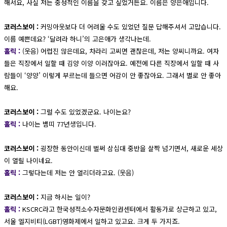
해서요, 사실 저는 중성적인 이름을 갖고 싶었거든요. 이름은 양은애입니다.
코러스보이 :
커밍아웃보다 더 어려울 수도 있었던 질문 답해주셔서 고맙습니다.
이름 예쁜데요? ‘달려라 하니’의 고은애가 생각나는데.
홀릭 :
(웃음) 어렵진 않은데요, 차라리 고씨면 괜찮은데, 저는 양씨니까요. 여자
들은 직장에서 일할 때 김양 이양 이러잖아요. 예전에 다른 직장에서 일할 때 사
람들이 ‘양양’ 이렇게 부르는데 들으면 어감이 안 좋잖아요. 그래서 별로 안 좋아
해요.
코러스보이 :
그럴 수도 있었겠군요. 나이는요?
홀릭 :
나이는 뱀띠 77년생입니다.
코러스보이 :
굉장한 동안이신데 벌써 삼십대 중반을 살짝 넘기면서, 새로운 세상
이 열릴 나이네요.
홀릭 :
그렇다는데 저는 안 열리더라고요. (웃음)
코러스보이 :
지금 하시는 일이?
홀릭 :
KSCRC라고 한국성적소수자문화인권센터에서 활동가로 상근하고 있고,
서울 엘지비티(LGBT)영화제에서 일하고 있고요. 크게 두 가지죠.