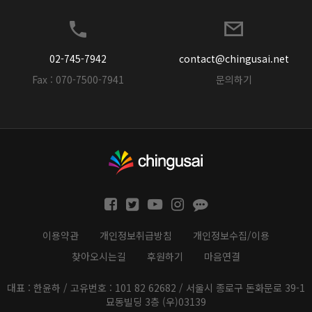
02-745-7942
contact@chingusai.net
Fax : 070-7500-7941
문의하기
이용약관
개인정보취급방침
개인정보수집/이용
찾아오시는길
후원하기
마음연결
대표 : 한윤하 / 고유번호 : 101 82 62682 / 서울시 종로구 돈화문로 39-1
묘동빌딩 3층 (우)03139