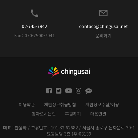
02-745-7942
contact@chingusai.net
Fax : 070-7500-7941
문의하기
이용약관
개인정보취급방침
개인정보수집/이용
찾아오시는길
후원하기
마음연결
대표 : 한윤하 / 고유번호 : 101 82 62682 / 서울시 종로구 돈화문로 39-1
묘동빌딩 3층 (우)03139