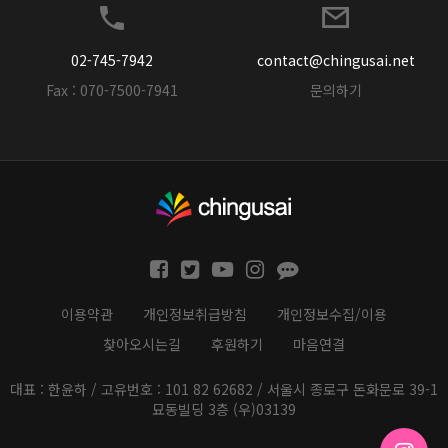
02-745-7942
contact@chingusai.net
Fax : 070-7500-7941
문의하기
이용약관
개인정보취급방침
개인정보수집/이용
찾아오시는길
후원하기
마음연결
대표 : 한윤하 / 고유번호 : 101 82 62682 / 서울시 종로구 돈화문로 39-1
묘동빌딩 3층 (우)03139