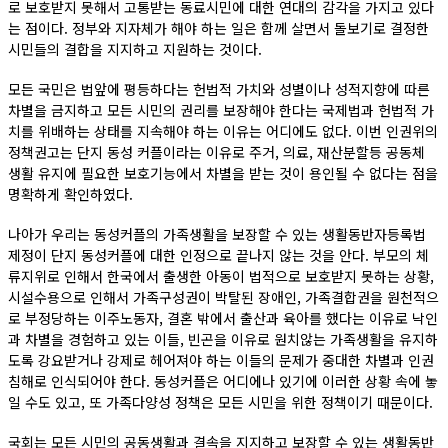
로 보호받지 못해서 고통받는 동료시민에 대한 연대의 감각을 가지고 있다
는 점이다. 정부와 지자체가 해야 하는 일은 함께 살면서 돌보기로 결정한
시민들의 결합을 지지하고 지원하는 것이다.
모든 국민은 법앞에 평등하다는 헌법적 가치와 성별이나 성적지향에 따른
차별을 금지하고 모든 시민의 권리를 보장해야 한다는 국제법과 헌법적 가
치를 위배하는 상태를 지속해야 하는 이유는 어디에도 없다. 이번 인권위의
정책권고는 단지 동성 커플이라는 이유로 주거, 의료, 재산분할등 공동체
생활 유지에 필요한 보호기능에서 차별을 받는 것이 용인될 수 없다는 점을
명확하게 확인하였다.
나아가 우리는 동성커플의 가족생활을 보장할 수 있는 생활동반자등록법
제정이 단지 동성커플에 대한 인정으로 끝나지 않는 것을 안다. 부모의 체
류지위로 인해서 한국에서 출생한 아동이 법적으로 보호받지 못하는 상황,
시설수용으로 인해서 가족구성권이 박탈된 장애인, 가족결합권을 원천적으
로 부정당하는 이주노동자, 결혼 밖에서 출산과 육아를 했다는 이유로 낙인
과 차별을 경험하고 있는 이들, 빈곤을 이유로 원치않는 가족생활을 유지하
도록 강요받거나 강제로 헤어져야 하는 이들의 문제가 중대한 차별과 인권
침해로 인식되어야 한다. 동성커플은 어디에나 있기에 이러한 상황 속에 놓
일 수도 있고, 또 가족다양성 정책은 모든 시민을 위한 정책이기 때문이다.
국회는 모든 시민의 공동생활과 결속을 지지하고 보장할 수 있는 생활동반