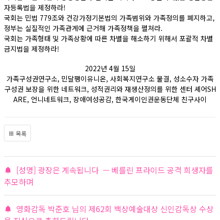
자등록법을 제정하라!
국회는 민법 779조와 건강가정기본법의 가족범위와 가족정의를 폐지하고,
정부는 실질적인 가족관계에 근거해 가족정책을 펼쳐라.
국회는 가족형태 및 가족상황에 따른 차별을 해소하기 위해서 포괄적 차별
금지법을 제정하라!
2022년 4월 15일
가족구성권연구소, 민달팽이유니온, 사회복지연구소 물결, 성소수자 가족
구성권 보장을 위한 네트워크, 성적권리와 재생산정의를 위한 센터 셰어SH
ARE, 언니네트워크, 장애여성공감, 한국게이인권운동단체 친구사이
목록
[성명] 광장은 계속됩니다 — 베를린 프라이드 공격 희생자를
추모하며
영화감독 박준호 님의 제62회 백상예술대상 신인감독상 수상