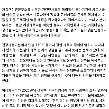
가족구성권연구소를 비롯한 관련단체들은 독립적인 국가기관이 가족변화
의 현실을 인식하면서 가족다양성 정책에 동성커플의 존재를 명시하고, 이
들을 위한 구체적인 법률 제정을 권고하였다는 점에서 의미가 크다고 본다.
우리는 그동안 여성가족부를 비롯한 정부가 가족변화에 따른 가족다양성
정책을 추진하겠다고 하면서도 동성커플에 대한 정책의 필요성을 인정하지
않는 것에 대해 지속적으로 문제제기 해왔다.
건강가정기본법과 민법 779조 등에서 정한 가족의 정의와 범위가 지나치
게 협소하여 현실의 가족 관계와 생활을 담아내지 못하는 문제가 있다. 이
러한 법률이 제정될 때부터 많은 시민들은 비판의 목소리를 외쳐왔고, 법률
의 제개정이 필요하다는 점을 증언해왔음에도 불구하고 정부는 묵묵부답이
었다. 하지만 대다수 시민들은 국가가 이미 서로를 돌보고 부양하고 사랑하
는 관계를 인정하지 않고, 법률로 규정된 가족 형태만을 보호하거나 여전히
저출산 해결을 위해서 가족 정책을 구사하는 것에 대해서 의문을 제기하고
있다.
여성가족부가 2021년에 실시한 ‘가족다양성에 대한 국민인식 조사’ 결과에
서는 주거와 생계를 공유하는 관계를 가족으로 인식한다는 비율이 68.5%
에 이른다. 이러한 결과가 말해주는 것은 더이상 정부가 국민의 정서, 시기
상조 등의 핑계를 댈 수 없다는 것 뿐만 아니라 이미 많은 시민들은 법적으