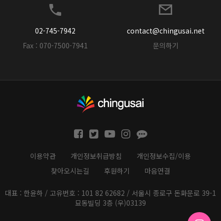
02-745-7942
contact@chingusai.net
Fax : 070-7500-7941
문의하기
이용약관
개인정보취급방침
개인정보수집/이용
찾아오시는길
후원하기
마음연결
대표 : 한윤하 / 고유번호 : 101 82 62682 / 서울시 종로구 돈화문로 39-1
묘동빌딩 3층 (우)03139