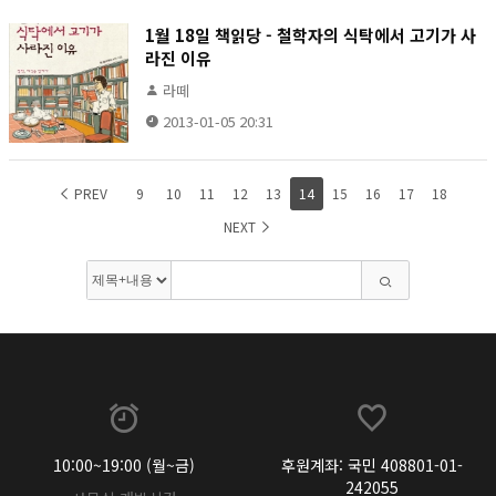
1월 18일 책읽당 - 철학자의 식탁에서 고기가 사
라진 이유
라떼
2013-01-05 20:31
PREV
9
10
11
12
13
14
15
16
17
18
NEXT
10:00~19:00 (월~금)
후원계좌: 국민 408801-01-
242055