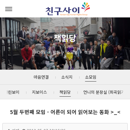
책읽당
HOME
활동
소모임
책읽당
마음연결
소식지
소모임
마린보이
지보이스
책읽당
언니의 분장실 (희곡읽기)
5월 두번째 모임 - 어른이 되어 읽어보는 동화 >_<