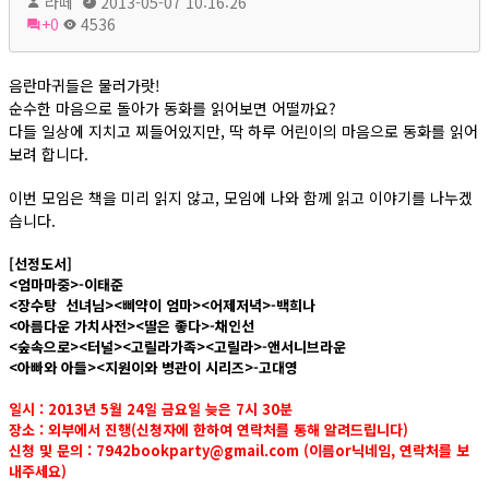
라떼
2013-05-07 10:16:26
+0
4536
음란마귀들은 물러가랏!
순수한 마음으로 돌아가 동화를 읽어보면 어떨까요?
다들 일상에 지치고 찌들어있지만, 딱 하루 어린이의 마음으로 동화를 읽어
보려 합니다.
이번 모임은 책을 미리 읽지 않고, 모임에 나와 함께 읽고 이야기를 나누겠
습니다.
[선정도서]
<엄마마중>-이태준
<장수탕 선녀님><삐약이 엄마><어제저녁>-백희나
<아름다운 가치사전><딸은 좋다>-채인선
<숲속으로><터널><고릴라가족><고릴라>-앤서니브라운
<아빠와 아들><지원이와 병관이 시리즈>-고대영
일시 : 2013년 5월 24일 금요일 늦은 7시 30분
장소 : 외부에서 진행(신청자에 한하여 연락처를 통해 알려드립니다)
신청 및 문의 :
7942bookparty@gmail.com
(이름or닉네임, 연락처를 보
내주세요)