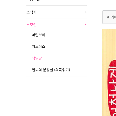
소식지
+
라
소모임
+
마린보이
지보이스
책읽당
언니의 분장실 (희곡읽기)