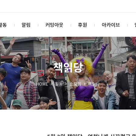
활동
알림
커밍아웃
후원
아카이브
책읽당
HOME
활동
소모임
책읽당