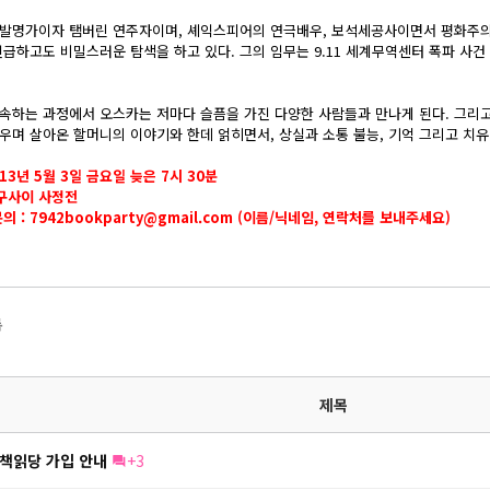
발명가이자 탬버린 연주자이며, 셰익스피어의 연극배우, 보석세공사이면서 평화주의
긴급하고도 비밀스러운 탐색을 하고 있다. 그의 임무는 9.11 세계무역센터 폭파 사건
속하는 과정에서 오스카는 저마다 슬픔을 가진 다양한 사람들과 만나게 된다. 그리
우며 살아온 할머니의 이야기와 한데 얽히면서, 상실과 소통 불능, 기억 그리고 치유
013년 5월 3일 금요일 늦은 7시 30분
친구사이 사정전
의 :
7942bookparty@gmail.com
(이름/닉네임, 연락처를 보내주세요)
록
제목
책읽당 가입 안내
+3