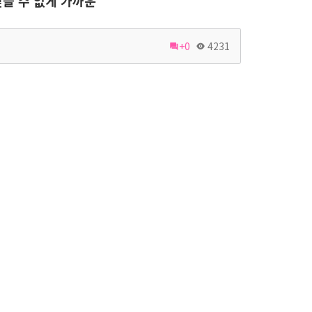
믿을 수 없게 가까운
+0
4231