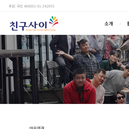
후원: 국민 408801-01-242055
소개
마음연결