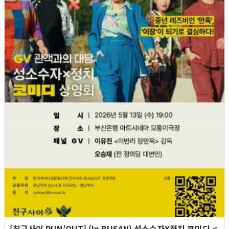
[친구사이 RUN/OUT] (In BUSAN) 성소수자X정치 코미디 <