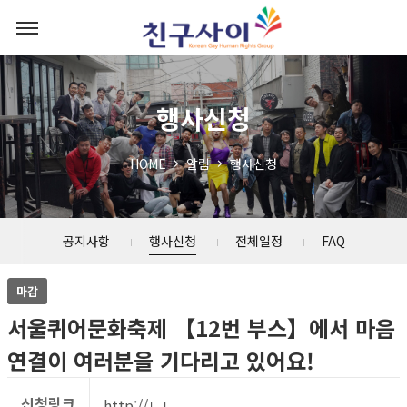
행사신청
HOME
알림
행사신청
공지사항
행사신청
전체일정
FAQ
마감
서울퀴어문화축제 【12번 부스】에서 마음
연결이 여러분을 기다리고 있어요!
신청링크
http://ㄴㄴ