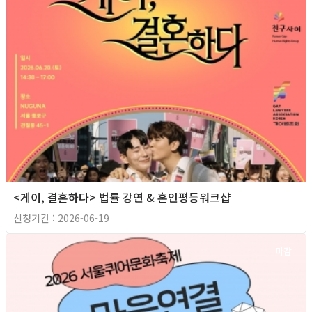
<게이, 결혼하다> 법률 강연 & 혼인평등워크샵
신청기간 : 2026-06-19
마감