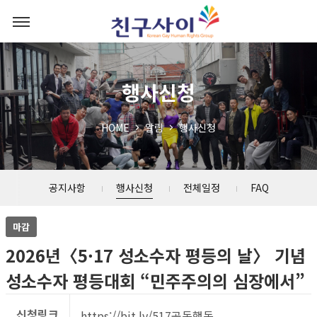
행사신청
HOME
알림
행사신청
공지사항
행사신청
전체일정
FAQ
마감
2026년〈5·17 성소수자 평등의 날〉 기념
성소수자 평등대회 “민주주의의 심장에서”
신청링크
https://bit.ly/517공동행동