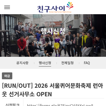
행사신청
HOME
알림
행사신청
공지사항
행사신청
전체일정
FAQ
마감
[RUN/OUT] 2026 서울퀴어문화축제 런아
웃 선거사무소 OPEN
신청링크
https://forms.gle/67EjpcCVi5tXxLow5