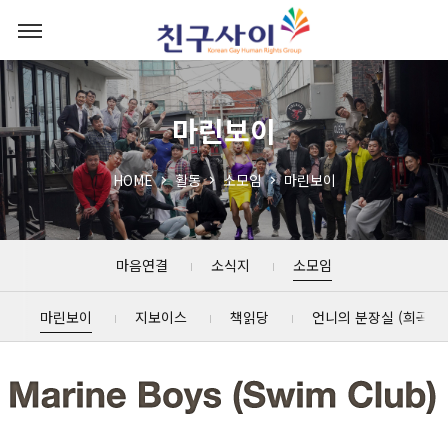
마린보이
HOME
활동
소모임
마린보이
마음연결
소식지
소모임
마린보이
지보이스
책읽당
언니의 분장실 (희곡읽