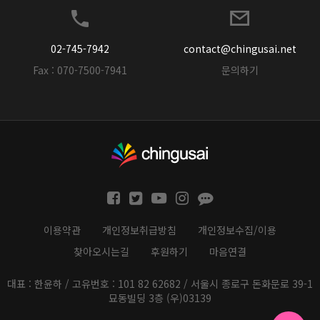
02-745-7942
contact@chingusai.net
Fax : 070-7500-7941
문의하기
이용약관
개인정보취급방침
개인정보수집/이용
찾아오시는길
후원하기
마음연결
대표 : 한윤하 / 고유번호 : 101 82 62682 / 서울시 종로구 돈화문로 39-1
묘동빌딩 3층 (우)03139