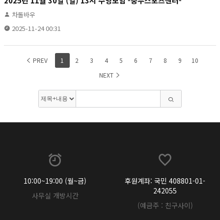
2025년 11월 30일 (일) 13시 수영모임 -충무스포츠센터-
차돌바우
2025-11-24 00:31
PREV
1
2
3
4
5
6
7
8
9
10
NEXT
10:00~19:00 (월~금)
후원계좌: 국민 408801-01-
242055
사무실 개방시간
(예금주 : 친구사이)