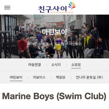
마린보이
HOME
활동
소모임
마린보이
마음연결
소식지
소모임
마린보이
지보이스
책읽당
언니의 분장실 (희곡읽