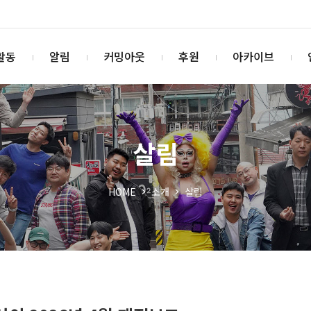
활동
알림
커밍아웃
후원
아카이브
살림
HOME
소개
살림