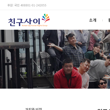
후원: 국민 408801-01-242055
소개
가치와 비전