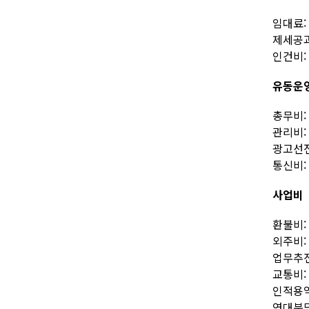
임대료: 1
제세공과금
인건비: 
유동운
총무비: 
관리비: 
광고선전비
통신비: 
사업비
환불비: 
외주비: 
업무추진비
교통비: 
인적용역비
연대분담금