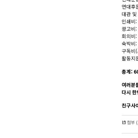
연대후원
대관 및 
인쇄비:
광고비:
회의비: 
숙박비: 
구독비(사
활동지원
총계: 6
여러분들
다시 한
친구사이 
첨부 (