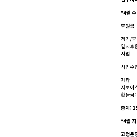
*4월 
후원금
정기/후원
일시후원:
사업
사업수입
기타
지보이스
환불금: 
총계: 15
*4월 
고정운