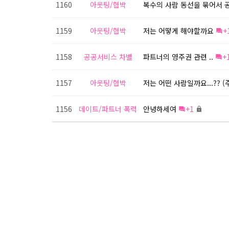
1160
아웃팅/협박
복수의 사람 동선을 묶어서 
1159
아웃팅/협박
저는 어떻게 해야할까요
+
1158
공공서비스 차별
파트너의 영주권 관련 ..
+
1157
아웃팅/협박
저는 어떤 사람일까요...?? (
1156
데이트/파트너 폭력
안녕하세여
+1