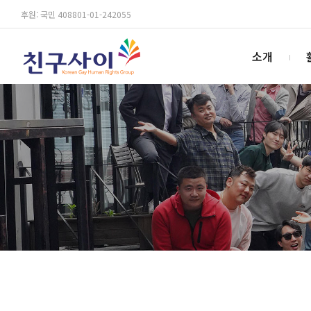
후원: 국민 408801-01-242055
소개