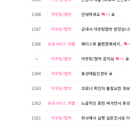
1168
아웃팅/협박
안녕하세요
+1
1167
아웃팅/협박
군대서 아웃팅협박 받았습니
1166
공공서비스 차별
페이스북 불편한메세지..
+
»
아웃팅/협박
아웃팅/협박 문의요
+1
1164
아웃팅/협박
동성애들킨경우
1163
아웃팅/협박
코로나 확진자 불필요한 정보
1162
공공서비스 차별
노골적인 표현 써가면서 동
1161
아웃팅/협박
회사에서 실명 설문조사로 이