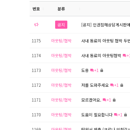
번호
분류
공지
[공지] 인권침해상담게시판에
1175
아웃팅/협박
사내 동료의 아웃팅 협박 두
1174
아웃팅/협박
사내 동료의 아웃팅협박
+
1173
아웃팅/협박
도용
+1
1172
아웃팅/협박
저를 도와주세요
+1
1171
아웃팅/협박
모르겠어요.
+1
1170
아웃팅/협박
도움이 필요합니다
+1
1169
아웃팅/협박
탄원서 제출 (코로나 인천강사