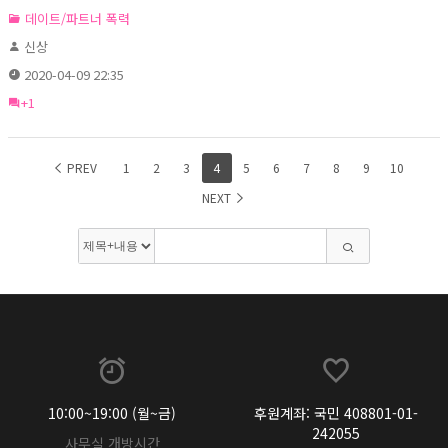
데이트/파트너 폭력
신상
2020-04-09 22:35
+1
PREV
1
2
3
4
5
6
7
8
9
10
NEXT
10:00~19:00 (월~금)
후원계좌: 국민 408801-01-
242055
사무실 개방시간