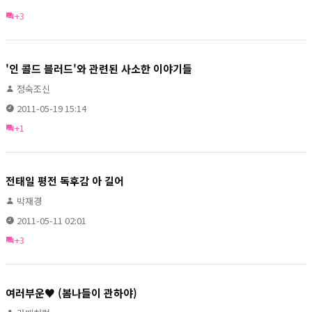
+3
'인 콜드 블러드'와 관련된 사소한 이야기들
정숙조신
2011-05-19 15:14
+1
전태일 평전 독후감 아 길어
박재경
2011-05-11 02:01
+3
여러부운♥ (봄나들이 관하야)