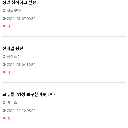
정말 참석하고 싶은데
길을찾아
2011-05-07 00:59
+4
전태일 평전
정숙조신
2011-05-04 12:59
+4
모두들! 엄청 보구싶어욧!!^^
마르스
2011-04-30 06:39
+5