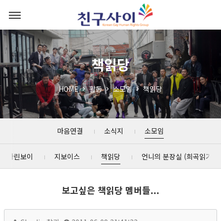
책읽당
HOME
활동
소모임
책읽당
마음연결
소식지
소모임
마린보이
지보이스
책읽당
언니의 분장실 (희곡읽기)
보고싶은 책읽당 멤버들...