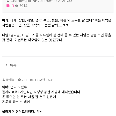
Charlie-찰리
2011-06-09 21:41:33
+3
3914
미카, 라떼, 창현, 재일, 깜짝, 푸조, 늦봄, 재경 외 모두들 잘 있니? 이름 빼먹은
사람들은 미안. 요즘 기억력이 점점 감퇴....ㅋㅋ
내일 (금요일, 10일) 6시쯤 사무실에 갈 건데 올 수 있는 사람은 얼굴 보면 좋을
것 같다. 이번주는 책모임이 없는 것 같구나....
목록
박재경
2011-06-10 오전 06:39
어머! 언니 오셨수
잘지내셨죠? 개인적인 사정상 잠깐 지방에 내려왔습니다.
운 좋으면 담 주는 서울 갈 것도 같은데
기도를 하는 수 밖에
올라가면 연락드리리다. 성님!!!