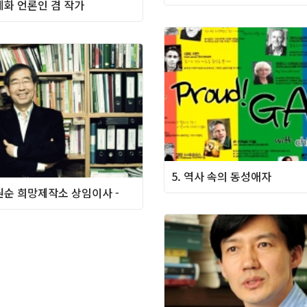
홍세화 언론인 겸 작가
5. 역사 속의 동성애자
박원순 희망제작소 상임이사 -