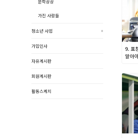
문학상상
가진 사람들
청소년 사업
+
가입인사
9. 
말아야
자유게시판
회원게시판
활동스케치