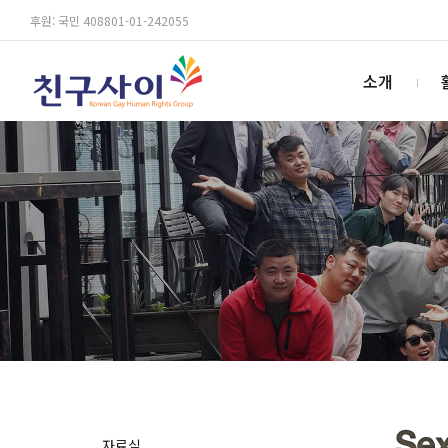
후원: 국민 408801-01-242055
소개
자료실