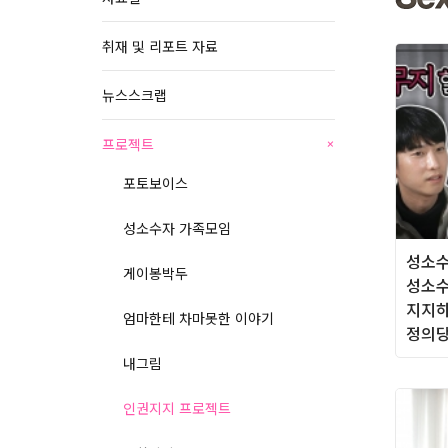
취재 및 리포트 자료
뉴스스크랩
프로젝트
+
포토보이스
성소수자 가족모임
성소수
게이봉박두
성소수
지지하
엄마한테 차마못한 이야기
정의당
내그림
인권지지 프로젝트