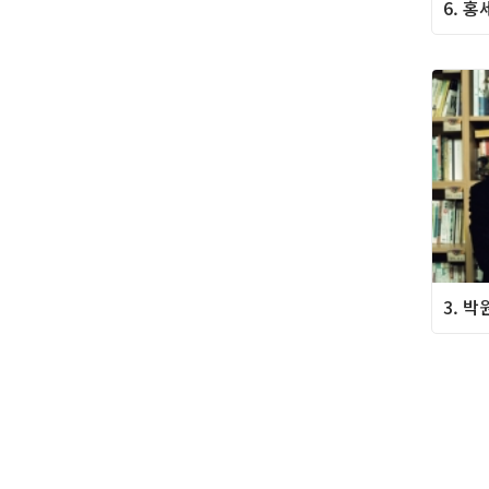
6. 
3. 