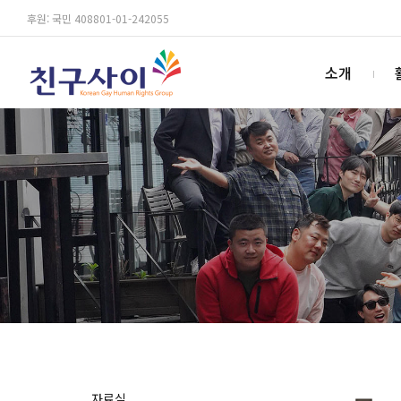
후원: 국민 408801-01-242055
소개
자료실