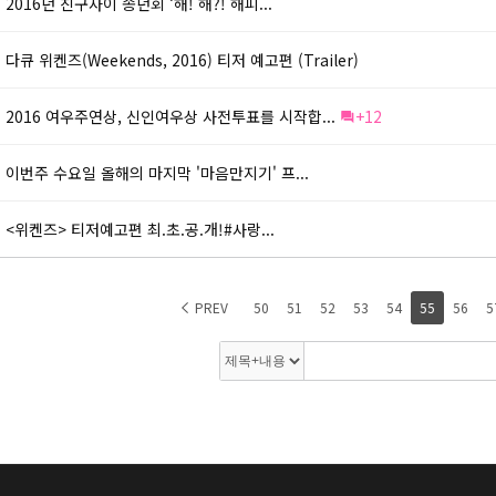
2016년 친구사이 송년회 ‘해! 해?! 해피...
다큐 위켄즈(Weekends, 2016) 티저 예고편 (Trailer)
2016 여우주연상, 신인여우상 사전투표를 시작합...
+12
이번주 수요일 올해의 마지막 '마음만지기' 프...
<위켄즈> 티저예고편 최.초.공.개!#사랑...
PREV
50
51
52
53
54
55
56
5