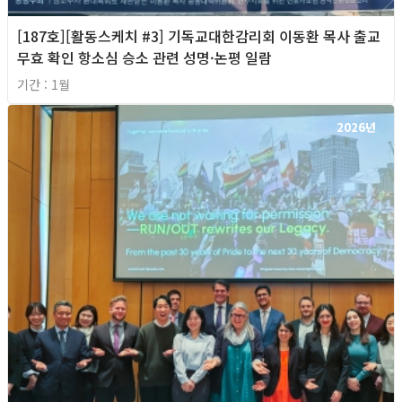
[187호][활동스케치 #3] 기독교대한감리회 이동환 목사 출교
무효 확인 항소심 승소 관련 성명·논평 일람
기간 : 1월
2026년