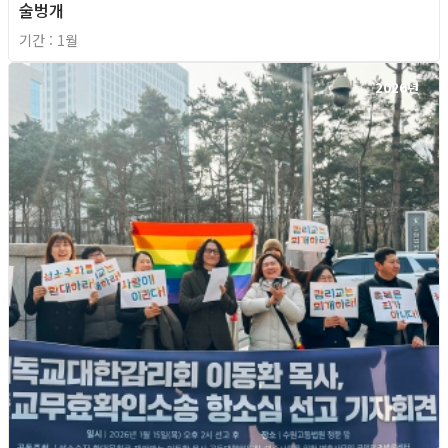
술벙개
기간 : 1월
2026년