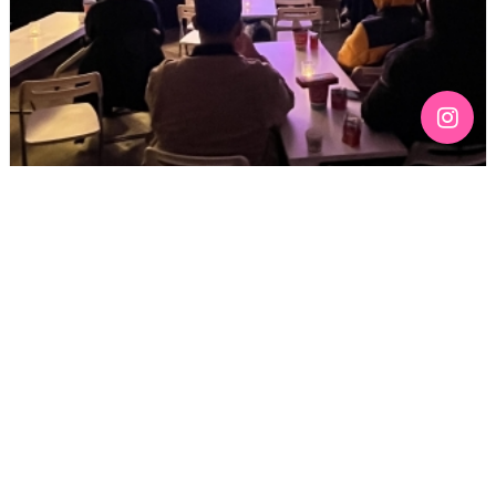
[186호][활동스케치 #2] 종로 우리의 친구들,〈금요
비디오방2〉참가자 후기
기간 : 12월
2025년