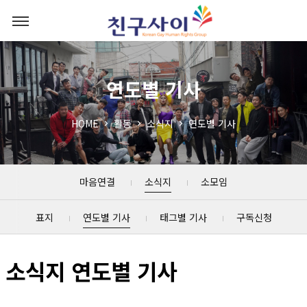
연도별 기사
HOME
활동
소식지
연도별 기사
마음연결
소식지
소모임
표지
연도별 기사
태그별 기사
구독신청
소식지 연도별 기사