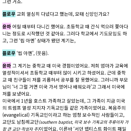
그런 거죠.
플로우
교회 열심히 다녔다고 했는데, 모태 신앙인가요?
윤하
어릴 때부터 다니긴 했어요. 초등학교 때 간식 먹으러 쫓아다
니는 정도로 시작했던 것 같아요. 그러다 학교에서 기도모임도 하
고, 그런 ‘씹 아멘’ 상태가 됐던 계기는,
플로우
‘씹 아멘’, (웃음).
윤하
그 계기는 중학교 때 미국 경험이었어요. 저희 엄마가 교육에
열성적이셔서 초등학교 때부터 많이 시키고 하셨어요. 근데 중학
교 때 친구들이 저를 괴롭혀서 공부를 잘 못했어요. 그러니까 부모
님이 ‘너 그럴 거면 미국 가서 영어나 배워오라’고 그래서 미국에
저를 보냈어요.
미국에서 1년을 호스트 가족하고 살았는데, 그 가족이 지금 미국
의 트럼프 열성 지지자 기독교인들 같은 가족이었어요. 복음주의
(evangelical) 기독교인이라고 하는 엄청 보수적인 사람들이고,
교단도 남침례교단
(southern baptist, 미국 보수 기독교의 주류이자 가
이었어요. 이른바 ‘서던 뱁티스트 화이트 패밀
장 큰 교단-작성자 주)