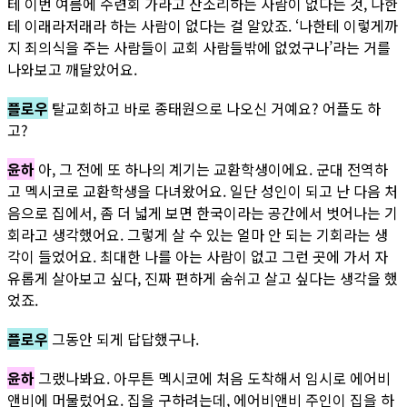
테 이번 여름에 수련회 가라고 잔소리하는 사람이 없다는 것, 나한
테 이래라저래라 하는 사람이 없다는 걸 알았죠. ‘나한테 이렇게까
지 죄의식을 주는 사람들이 교회 사람들밖에 없었구나’라는 거를
나와보고 깨달았어요.
플로우
탈교회하고 바로 종태원으로 나오신 거예요? 어플도 하
고?
윤하
아, 그 전에 또 하나의 계기는 교환학생이에요. 군대 전역하
고 멕시코로 교환학생을 다녀왔어요. 일단 성인이 되고 난 다음 처
음으로 집에서, 좀 더 넓게 보면 한국이라는 공간에서 벗어나는 기
회라고 생각했어요. 그렇게 살 수 있는 얼마 안 되는 기회라는 생
각이 들었어요. 최대한 나를 아는 사람이 없고 그런 곳에 가서 자
유롭게 살아보고 싶다, 진짜 편하게 숨쉬고 살고 싶다는 생각을 했
었죠.
플로우
그동안 되게 답답했구나.
윤하
그랬나봐요. 아무튼 멕시코에 처음 도착해서 임시로 에어비
앤비에 머물렀어요. 집을 구하려는데, 에어비앤비 주인이 집을 하