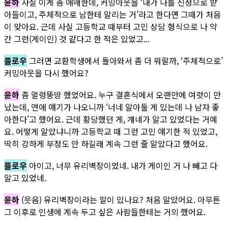
윤하
사실 이게 좀 애매한데, 커밍아웃을 ‘내가 나를 진정으로 받
아들이고, 주체적으로 남한테 알리는 거’라고 한다면 그때가 처음
이 맞아요. 근데 사실 고등학교 때부터 고민 상담 형식으로 나 약
간 그런(게이인) 것 같다고 한 적은 있었고...
플로우
그러면 교환학생에서 돌아와서 좀 더 뭐랄까, ‘주체적으로’
커밍아웃을 다시 했어요?
윤하
좀 얼렁뚱땅 했었어요. 누구 결혼식에서 오랜만에 여럿이 만
났는데, 연애 얘기가 나오니까 ‘너네 알아둘 게 있는데 나 남자 좋
아한다’고 했어요. 근데 황당했던 게, 걔네가 알고 있었다는 거예
요. 어떻게 알았냐니까 고등학교 때 그런 고민 얘기한 적 있었고,
딱히 강하게 부정도 안 하길래 계속 그런 줄 알았다고 했어요.
플로우
아이고, 너무 유리벽장이었네. 내가 게이인 거 나 빼고 다
알고 있었네.
윤하
(웃음) 유리벽장이라는 말이 있나요? 처음 알았어요. 아무튼
그 이후로 인생에 계속 두고 싶은 사람들한테는 거의 했어요.