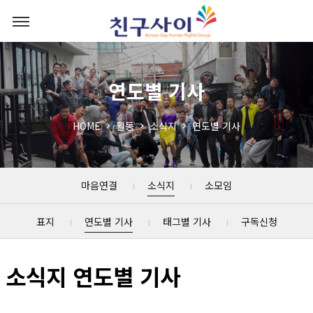
연도별 기사
HOME
활동
소식지
연도별 기사
마음연결
소식지
소모임
표지
연도별 기사
태그별 기사
구독신청
소식지 연도별 기사