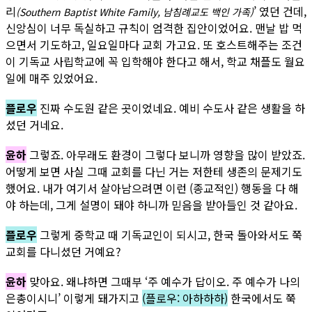
리
’ 였던 건데,
(Southern Baptist White Family, 남침례교도 백인 가족)
신앙심이 너무 독실하고 규칙이 엄격한 집안이었어요. 맨날 밥 먹
으면서 기도하고, 일요일마다 교회 가고요. 또 호스트해주는 조건
이 기독교 사립학교에 꼭 입학해야 한다고 해서, 학교 채플도 월요
일에 매주 있었어요.
플로우
진짜 수도원 같은 곳이었네요. 예비 수도사 같은 생활을 하
셨던 거네요.
윤하
그렇죠. 아무래도 환경이 그렇다 보니까 영향을 많이 받았죠.
어떻게 보면 사실 그때 교회를 다닌 거는 저한테 생존의 문제기도
했어요. 내가 여기서 살아남으려면 이런 (종교적인) 행동을 다 해
야 하는데, 그게 설명이 돼야 하니까 믿음을 받아들인 것 같아요.
플로우
그렇게 중학교 때 기독교인이 되시고, 한국 돌아와서도 쭉
교회를 다니셨던 거예요?
윤하
맞아요. 왜냐하면 그때부 ‘주 예수가 답이오. 주 예수가 나의
은총이시니’ 이렇게 돼가지고
(플로우: 아하하하)
한국에서도 쭉