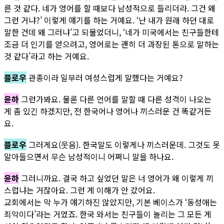
른 것 같다. 네가 영어를 할 때보다 남성적으로 들리더라. 그건 왜
그런 거냐?’ 이렇게 얘기를 하는 거예요. ‘난 내가 원래 하던 대로
말한 건데 왜 그러냐’고 되물었더니, ‘네가 미국에서는 친구들한테
조금 더 인기를 얻으려고, 영어로는 괜히 더 과장된 톤으로 말하는
것 같다’라고 하는 거예요.
플로우
관종이라 일부러 여성스럽게 말했다는 거예요?
윤하
그런가봐요. 물론 다른 언어를 말할 때 다른 성격이 나오는
게 좀 있긴 하겠지만, 전 한국어나 영어나 끼스러운 건 똑같거든
요.
플로우
그러게요(웃음). 한국말도 이렇게나 끼스러운데. 그것도 못
알아들으면서 무슨 남성적이니 어쩌니 말을 하나요.
윤하
그러니까요. 결국 하고 싶었던 말은 너 영어가 왜 이렇게 끼
스럽냐는 거잖아요. 그런 게 이해가 안 갔어요.
교회에서는 막 누가 얘기하진 않았지만, 기본 베이스가 ‘동성애는
죄악이다’라는 거였죠. 한국 와서는 친구들이 놀리는 그 모든 게