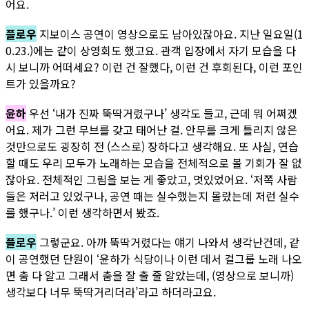
어요.
플로우
지보이스 공연이 영상으로도 남아있잖아요. 지난 일요일(1
0.23.)에는 같이 상영회도 했고요. 관객 입장에서 자기 모습을 다
시 보니까 어떠세요? 이런 건 잘했다, 이런 건 후회된다, 이런 포인
트가 있을까요?
윤하
우선 ‘내가 진짜 뚝딱거렸구나’ 생각도 들고, 근데 뭐 어쩌겠
어요. 제가 그런 무브를 갖고 태어난 걸. 안무를 크게 틀리지 않은
것만으로도 굉장히 전 (스스로) 장하다고 생각해요. 또 사실, 연습
할 때도 우리 모두가 노래하는 모습을 전체적으로 볼 기회가 잘 없
잖아요. 전체적인 그림을 보는 게 좋았고, 멋있었어요. ‘저쪽 사람
들은 저러고 있었구나, 공연 때는 실수했는지 몰랐는데 저런 실수
를 했구나.’ 이런 생각하면서 봤죠.
플로우
그렇군요. 아까 뚝딱거렸다는 얘기 나와서 생각난건데, 같
이 공연했던 단원이 ‘윤하가 식당이나 이런 데서 걸그룹 노래 나오
면 춤 다 알고 그래서 춤을 잘 출 줄 알았는데, (영상으로 보니까)
생각보다 너무 뚝딱거리더라’라고 하더라고요.