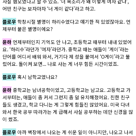
사실 혐오였다고 할 수 있죠. ‘너 목소리가 왜 이렇게 여자 같냐’,
어떤 친구는 보자마자 ‘너 게이 같다’라고 하고.
플로우
학창시절 별명이 하리수였다고 얘기한 적 있었잖아요. 언
제부터 붙은 별명이에요?
윤하
언제부터인지 기억도 안 나고, 초등학교 때부터 내내 있었어
요. ‘하리수’라던가 ‘여자’라던가. 중학교 때는 애들이 ‘게이’라는
단어를 어디서 배워 와서, 거기다 제 성을 붙여서 ‘O게이’라고 불
렀어요. 돌이켜 보면... 나로 사는 게 너무 힘든 시간이었죠.
플로우
혹시 남학교였나요?
윤하
중학교는 남녀공학이었고, 고등학교는 남고요. 고등학교 가
서부터는, 애들이 좀 커서 그런지 좀 덜 유치해졌어요. 친한 친구
들도 생겼고, 학교 다니는 게 그렇게 힘들진 않았어요. 미국 다녀
와서 한국 공부 따라가는 게 급해서 사실 공부하는 데만 신경을 많
이 썼죠.
플로우
아까 벽장에서 나오는 게 쉬운 일이 아니지만, 나오고 나서