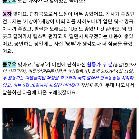
플로우
모든 가사가 다 영어였던 곡이죠?
윤하
맞아요. 합창곡으로서 느낌이 너무 좋았어요. 가사가 좋았던
건... 저는 ‘세상아’(세상아 너의 죄를 사하노니)가 일단 워낙 명곡
이니까 좋았고, 발랄한 노래로는 ‘Up’도 좋았던 것 같아요. 막 삔
꽂고 달려가서 립스틱 던지고 끼 떨면서 싸우겠다는 내용이 좋았
어요. 공연하는 당일에는 사실 ‘당부’가 생각보다 더 심금을 울렸
어요.
플로우
맞아요. ‘당부’가 이번에 단식하신
활동가 두 분
(종걸(친구사
이 사무국장), 미류(인권운동사랑방 상임활동가); 올해 2022년 4월 11일,
두 활동가는 차별금지법 제정을 촉구하며 국회 앞에서 단식농성을 시작하
이 무대 나오셔서
였고, 이는 5월 26일까지 46일간 이어졌다
-작성자 주)
말씀하신 다음에 나온 노래였잖아요.