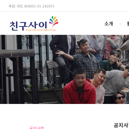
후원: 국민 408801-01-242055
소개
공지사
공지사항