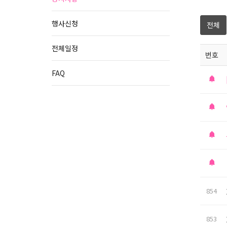
행사신청
전체
전체일정
번호
FAQ
854
853