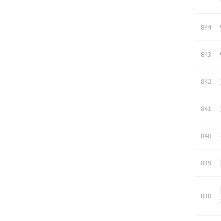
844
843
842
841
840
839
838