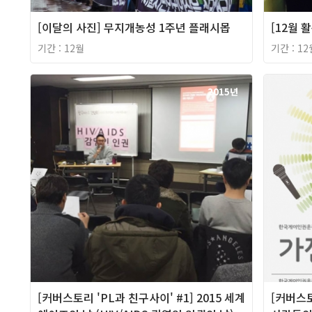
[이달의 사진] 무지개농성 1주년 플래시몹
[12월 
기간 : 12월
기간 : 12
2015년
[커버스토리 'PL과 친구사이' #1] 2015 세계
[커버스토