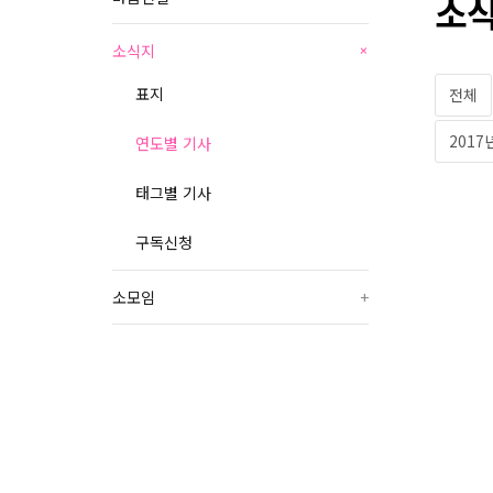
소식
소식지
+
표지
전체
2017
연도별 기사
태그별 기사
구독신청
소모임
+