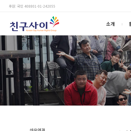
후원: 국민 408801-01-242055
소개
마음연결