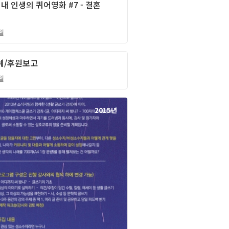
 내 인생의 퀴어영화 #7 - 결혼
월
회계/후원보고
2015년
월
2015년