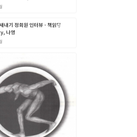
월
새내기 정회원 인터뷰 - 책읽당
2015년
ty, 나영
월
2015년