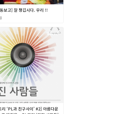
활동보고] 잘 챙깁시다. 우리 !!
월
2015년
리 ‘PL과 친구사이’ #2] 아름다운