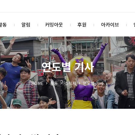
활동
알림
커밍아웃
후원
아카이브
연도별 기사
HOME
활동
소식지
연도별 기사