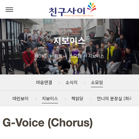
지보이스
HOME
활동
소모임
지보이스
마음연결
소식지
소모임
마린보이
지보이스
책읽당
언니의 분장실 (희곡읽