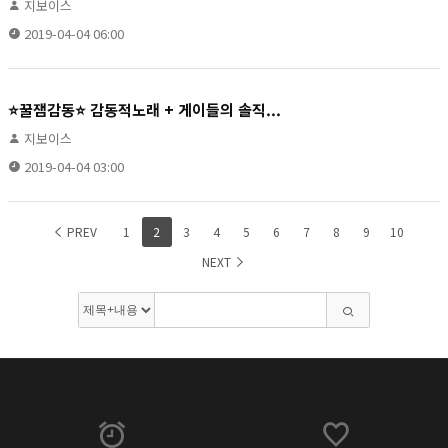
지보이스
2019-04-04 06:00
⭐️꿀잼감동⭐️ 감동적노래 + 게이들의 솔직...
지보이스
2019-04-04 03:00
PREV
1
2
3
4
5
6
7
8
9
10
NEXT