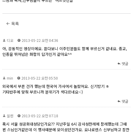
스님과 목사,신부님들이 부르는 "어느멋진날"
목록
디오
2013-05-22 오전 04:36
아, 감동적인 영상이에요. 듣다보니 이주민분들도 함께 부르신거 같네요. 종교,
인종을 뛰어넘은 화합의 답가인거 같아요^^
댓글
min
2013-05-22 오전 05:50
외국에서 부른 건가 했는데 한국어 가사여서 놀랐어요. 신기방기 ㅎ
기타반주에 맞춰 부르니까 분위기가 색다르네요~:)
댓글
실렌
2013-05-22 오전 07:18
혹시 서울 성공회대성당인가요?? 지난주일 6시 감사성찬례에 참례했는데 그때
뵌 스님인거같은데 이 행사때문에 모이셨던건가요. 요나로렌스 신부님하고 잠깐