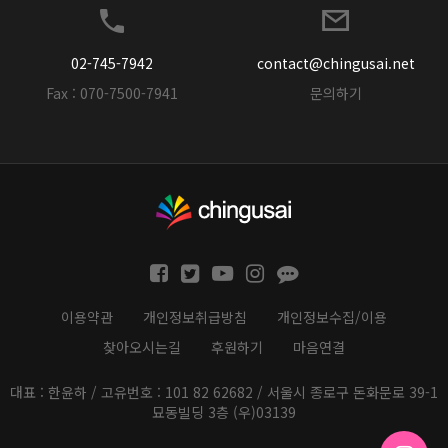
02-745-7942
contact@chingusai.net
Fax : 070-7500-7941
문의하기
이용약관
개인정보취급방침
개인정보수집/이용
찾아오시는길
후원하기
마음연결
대표 : 한윤하 / 고유번호 : 101 82 62682 / 서울시 종로구 돈화문로 39-1
묘동빌딩 3층 (우)03139