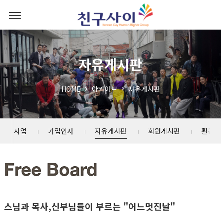
자유게시판
HOME
아카이브
자유게시판
소년 사업
가입인사
자유게시판
회원게시판
활동스
스님과 목사,신부님들이 부르는 "어느멋진날"