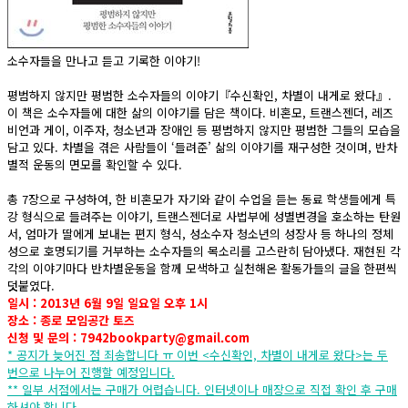
소수자들을 만나고 듣고 기록한 이야기!
평범하지 않지만 평범한 소수자들의 이야기『수신확인, 차별이 내게로 왔다』.
이 책은 소수자들에 대한 삶의 이야기를 담은 책이다. 비혼모, 트랜스젠더, 레즈
비언과 게이, 이주자, 청소년과 장애인 등 평범하지 않지만 평범한 그들의 모습을
담고 있다. 차별을 겪은 사람들이 ‘들려준’ 삶의 이야기를 재구성한 것이며, 반차
별적 운동의 면모를 확인할 수 있다.
총 7장으로 구성하여, 한 비혼모가 자기와 같이 수업을 듣는 동료 학생들에게 특
강 형식으로 들려주는 이야기, 트랜스젠더로 사법부에 성별변경을 호소하는 탄원
서, 엄마가 딸에게 보내는 편지 형식, 성소수자 청소년의 성장사 등 하나의 정체
성으로 호명되기를 거부하는 소수자들의 목소리를 고스란히 담아냈다. 재현된 각
각의 이야기마다 반차별운동을 함께 모색하고 실천해온 활동가들의 글을 한편씩
덧붙였다.
일시 : 2013년 6월 9일 일요일 오후 1시
장소 : 종로 모임공간 토즈
신청 및 문의 :
7942bookparty@gmail.com
* 공지가 늦어진 점 죄송합니다 ㅠ 이번 <수신확인, 차별이 내게로 왔다>는 두
번으로 나누어 진행할 예정입니다.
** 일부 서점에서는 구매가 어렵습니다. 인터넷이나 매장으로 직접 확인 후 구매
하셔야 합니다.