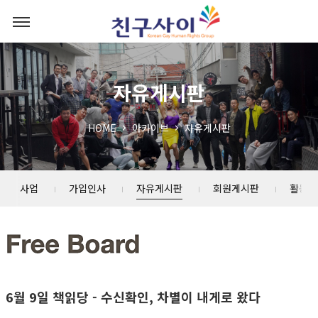
자유게시판
HOME
아카이브
자유게시판
소년 사업
가입인사
자유게시판
회원게시판
활동스
6월 9일 책읽당 - 수신확인, 차별이 내게로 왔다