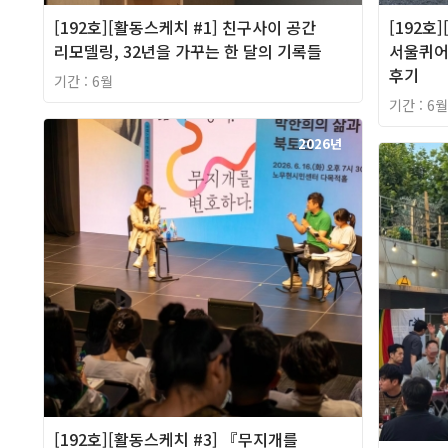
[192호][활동스케치 #1] 친구사이 공간
[192호
리모델링, 32년을 가꾸는 한 달의 기록들
서울퀴어
후기
기간 : 6월
기간 : 6월
2026년
[192호][활동스케치 #3] 『무지개를