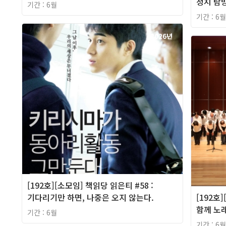
정치 탐방
기간 : 6월
기간 : 6월
2026년
[192호][소모임] 책읽당 읽은티 #58 :
기다리기만 하면, 나중은 오지 않는다.
[192호
함께 노
기간 : 6월
기간 : 6월