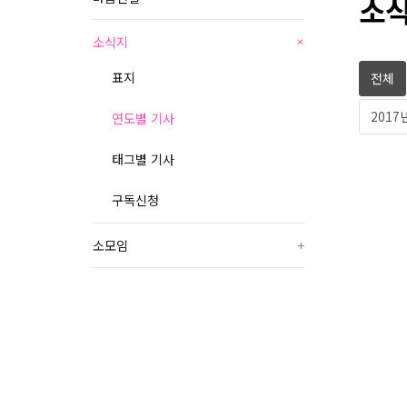
소식
소식지
+
표지
전체
2017
연도별 기사
태그별 기사
구독신청
소모임
+