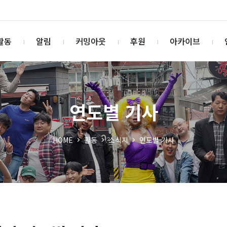
활동
알림
커밍아웃
후원
아카이브
연도별 기사
HOME
활동
소식지
연도별 기사