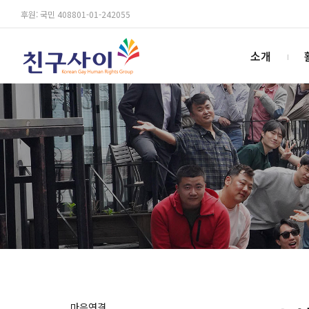
후원: 국민 408801-01-242055
소개
마음연결