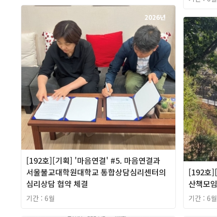
2026년
[192호][기획] '마음연결' #5. 마음연결과
서울불교대학원대학교 통합상담심리센터의
[192호
심리상담 협약 체결
산책모임 
기간 : 6월
기간 : 6월