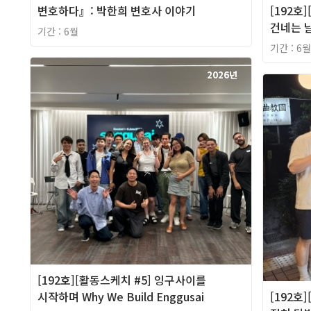
변호하다』: 박한희 변호사 이야기
[192호
건네는 
기간 : 6월
기간 : 6월
2026년
[192호][활동스케치 #5] 잉구사이를
시작하며 Why We Build Enggusai
[192호